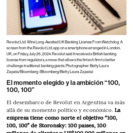
Revolut Ltd. Wins Long-Awaited UK Banking License From Watchdog
A
screen from the Revolut Ltd. app on a smartphone arranged in London,
UK, on Friday, July 26, 2024. Revolut said it received a British banking
license from regulators, a move that allows the fintech firm to better
challenge traditional banking giants. Photographer: Betty Laura
Zapata/Bloomberg
(Bloomberg/Betty Laura Zapata)
El momento elegido y la ambición “100,
100, 100”
El desembarco de Revolut en Argentina va más
allá de su momento político y económico.
La
empresa tiene como norte el objetivo “100,
100, 100” de Storonsky: 100 países, 100
millones de clientes y US$100.000 millones en