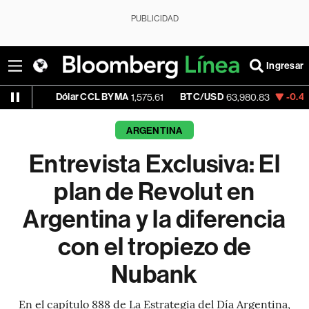
PUBLICIDAD
Ingresar
Dólar CCL BYMA
BTC/USD
-0.49%
ETH/US
1,575.61
63,980.83
ARGENTINA
Entrevista Exclusiva: El
plan de Revolut en
Argentina y la diferencia
con el tropiezo de
Nubank
En el capítulo 888 de La Estrategia del Día Argentina,