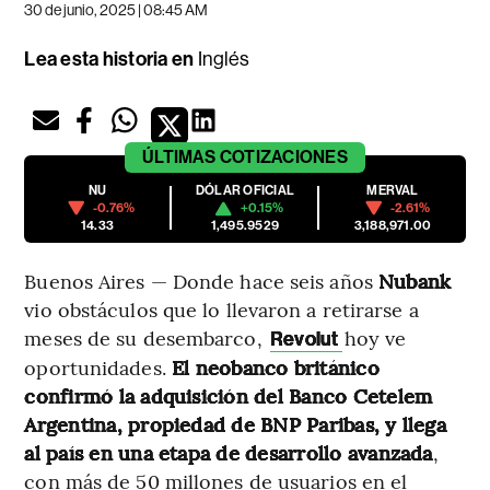
30 de junio, 2025 | 08:45 AM
Lea esta historia en
Inglés
ÚLTIMAS
COTIZACIONES
NU
DÓLAR OFICIAL
MERVAL
-0.76%
+0.15%
-2.61%
14.33
1,495.9529
3,188,971.00
Buenos Aires — Donde hace seis años
Nubank
vio obstáculos que lo llevaron a retirarse a
meses de su desembarco,
hoy ve
Revolut
oportunidades.
El neobanco británico
confirmó la adquisición del Banco Cetelem
Argentina, propiedad de BNP Paribas, y llega
al país en una etapa de desarrollo avanzada
,
con más de 50 millones de usuarios en el