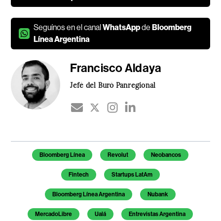
Seguínos en el canal
WhatsApp
de
Bloomberg
Línea Argentina
Francisco Aldaya
Jefé del Buró Panregional
Temas de este artículo
Bloomberg Línea
Revolut
Neobancos
Fintech
Startups LatAm
Bloomberg Línea Argentina
Nubank
MercadoLibre
Ualá
Entrevistas Argentina