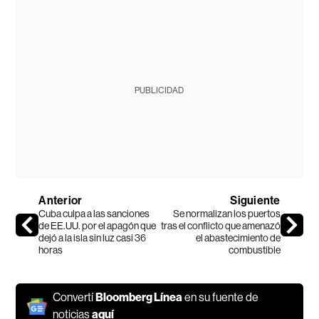
PUBLICIDAD
Anterior
Siguiente
Cuba culpa a las sanciones
Se normalizan los puertos
de EE.UU. por el apagón que
tras el conflicto que amenazó
dejó a la isla sin luz casi 36
el abastecimiento de
horas
combustible
Convertí
Bloomberg Línea
en su fuente de
noticias
aquí