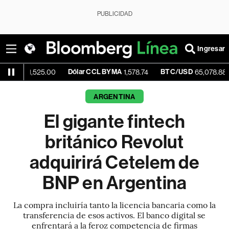
PUBLICIDAD
Ingresar
Dólar CCL BYMA
BTC/USD
-0.04%
,525.00
1,578.74
65,078.88
ARGENTINA
El gigante fintech
británico Revolut
adquirirá Cetelem de
BNP en Argentina
La compra incluiría tanto la licencia bancaria como la
transferencia de esos activos. El banco digital se
enfrentará a la feroz competencia de firmas