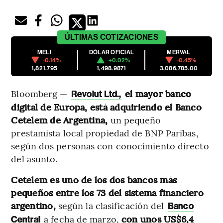
ÚLTIMAS
COTIZACIONES
MELI
DÓLAR OFICIAL
MERVAL
-0.14%
+0.02%
-0.45%
1,821.795
1,498.9871
3,086,785.00
Bloomberg —
el mayor banco
Revolut Ltd.,
digital de Europa, está adquiriendo el Banco
Cetelem de Argentina,
un pequeño
prestamista local propiedad de BNP Paribas,
según dos personas con conocimiento directo
del asunto.
Cetelem es uno de los dos bancos más
pequeños entre los 73 del sistema financiero
argentino,
según la clasificación del
Banco
a fecha de marzo,
con unos US$6,4
Central