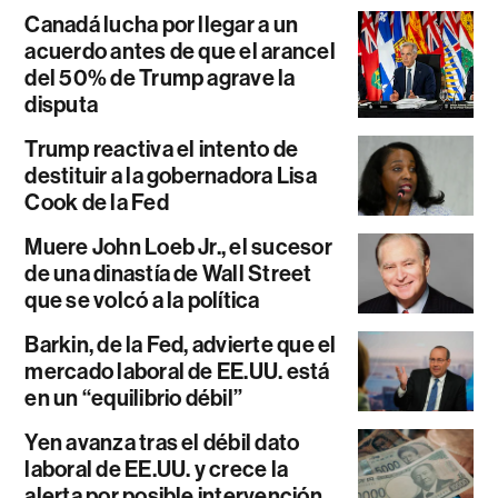
Canadá lucha por llegar a un
acuerdo antes de que el arancel
del 50% de Trump agrave la
disputa
Trump reactiva el intento de
destituir a la gobernadora Lisa
Cook de la Fed
Muere John Loeb Jr., el sucesor
de una dinastía de Wall Street
que se volcó a la política
Barkin, de la Fed, advierte que el
mercado laboral de EE.UU. está
en un “equilibrio débil”
Yen avanza tras el débil dato
laboral de EE.UU. y crece la
alerta por posible intervención