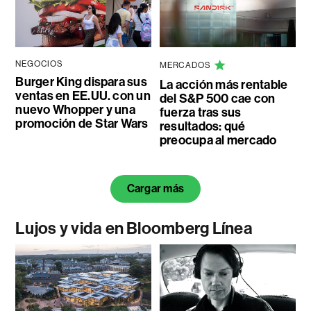
NEGOCIOS
MERCADOS
Burger King dispara sus
La acción más rentable
ventas en EE.UU. con un
del S&P 500 cae con
nuevo Whopper y una
fuerza tras sus
promoción de Star Wars
resultados: qué
preocupa al mercado
Cargar más
Lujos y vida en Bloomberg Línea