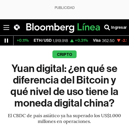
PUBLICIDAD
Ingresar
%
ETH/USD
+0.31%
Visa
-2.15%
MercadoLi
1,919.918
362.50
CRIPTO
Yuan digital: ¿en qué se
diferencia del Bitcoin y
qué nivel de uso tiene la
moneda digital china?
El CBDC de país asiático ya ha superado los US$1.000
millones en operaciones.