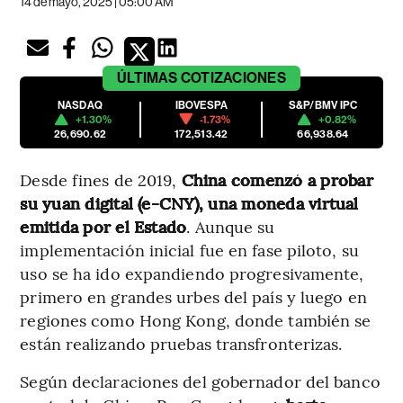
14 de mayo, 2025 | 05:00 AM
ÚLTIMAS
COTIZACIONES
NASDAQ
IBOVESPA
S&P/BMV IPC
+1.30%
-1.73%
+0.82%
26,690.62
172,513.42
66,938.64
Desde fines de 2019,
China comenzó a probar
su yuan digital (e-CNY), una moneda virtual
emitida por el Estado
. Aunque su
implementación inicial fue en fase piloto, su
uso se ha ido expandiendo progresivamente,
primero en grandes urbes del país y luego en
regiones como Hong Kong, donde también se
están realizando pruebas transfronterizas.
Según declaraciones del gobernador del banco