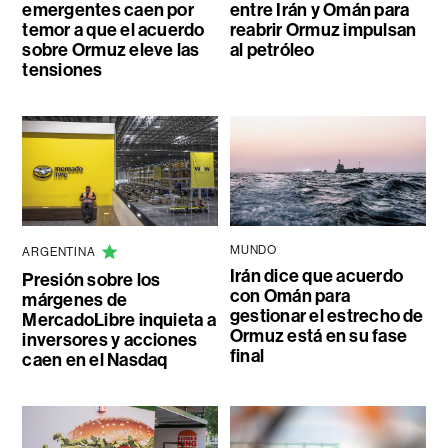
emergentes caen por
entre Irán y Omán para
temor a que el acuerdo
reabrir Ormuz impulsan
sobre Ormuz eleve las
al petróleo
tensiones
MUNDO
ARGENTINA
Irán dice que acuerdo
Presión sobre los
con Omán para
márgenes de
gestionar el estrecho de
MercadoLibre inquieta a
Ormuz está en su fase
inversores y acciones
final
caen en el Nasdaq