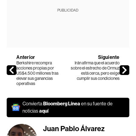
PUBLICIDAD
Anterior
Siguiente
Berkshire recompra
Irán afirma que el acuerdo
acciones propias por
sobre el estrecho de Ormuz
US$4.500 millones tras
está cerca, pero exige
elevar sus ganancias
cumplir sus condiciones
operativas
Convierta
Bloomberg Línea
en su fuente de
noticias
aquí
Juan Pablo Álvarez