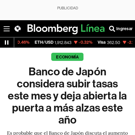
PUBLICIDAD
Ingresar
%
ETH/USD
-0.32%
Visa
-2.15%
Mercado
1,912.843
362.50
ECONOMÍA
Banco de Japón
considera subir tasas
este mes y deja abierta la
puerta a más alzas este
año
Es probable que el Banco de Japón discuta el aumento