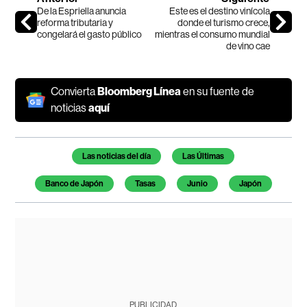
De la Espriella anuncia
Este es el destino vinícola
reforma tributaria y
donde el turismo crece,
congelará el gasto público
mientras el consumo mundial
de vino cae
Convierta
Bloomberg Línea
en su fuente de
noticias
aquí
Temas de este artículo
Las noticias del día
Las Últimas
Banco de Japón
Tasas
Junio
Japón
PUBLICIDAD