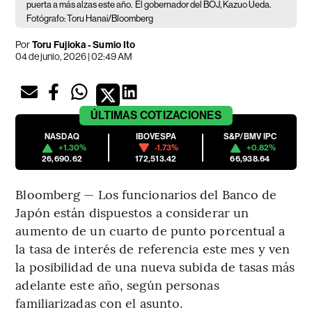
puerta a más alzas este año.
El gobernador del BOJ, Kazuo Ueda.
Fotógrafo: Toru Hanai/Bloomberg
Por
Toru Fujioka - Sumio Ito
04 de junio, 2026 | 02:49 AM
ÚLTIMAS
COTIZACIONES
NASDAQ
IBOVESPA
S&P/BMV IPC
+1.30%
-1.73%
+0.82%
26,690.62
172,513.42
66,938.64
Bloomberg — Los funcionarios del Banco de
Japón están dispuestos a considerar un
aumento de un cuarto de punto porcentual a
la tasa de interés de referencia este mes y ven
la posibilidad de una nueva subida de tasas más
adelante este año, según personas
familiarizadas con el asunto.