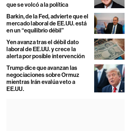
que se volcó a la política
Barkin, de la Fed, advierte que el
mercado laboral de EE.UU. está
en un “equilibrio débil”
Yen avanza tras el débil dato
laboral de EE.UU. y crece la
alerta por posible intervención
Trump dice que avanzan las
negociaciones sobre Ormuz
mientras Irán evalúa veto a
EE.UU.