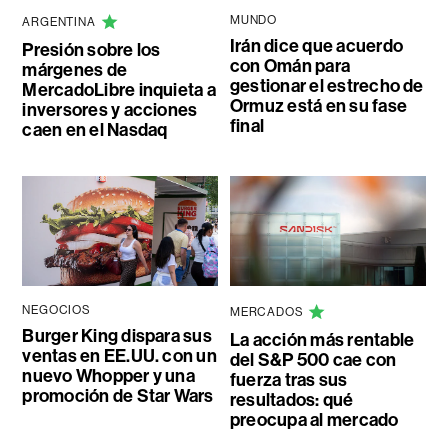
MUNDO
ARGENTINA
Irán dice que acuerdo
Presión sobre los
con Omán para
márgenes de
gestionar el estrecho de
MercadoLibre inquieta a
Ormuz está en su fase
inversores y acciones
final
caen en el Nasdaq
NEGOCIOS
MERCADOS
Burger King dispara sus
La acción más rentable
ventas en EE.UU. con un
del S&P 500 cae con
nuevo Whopper y una
fuerza tras sus
promoción de Star Wars
resultados: qué
preocupa al mercado