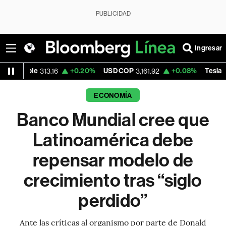
PUBLICIDAD
Ingresar
+0.20%
USD COP
+0.08%
Tesla
+3
13.16
3,161.92
331.455
ECONOMÍA
Banco Mundial cree que
Latinoamérica debe
repensar modelo de
crecimiento tras “siglo
perdido”
Ante las críticas al organismo por parte de Donald