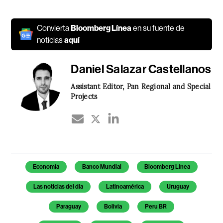
Convierta
Bloomberg Línea
en su fuente de
noticias
aquí
Daniel Salazar Castellanos
Assistant Editor, Pan Regional and Special
Projects
Temas de este artículo
Economía
Banco Mundial
Bloomberg Línea
Las noticias del día
Latinoamérica
Uruguay
Paraguay
Bolivia
Peru BR