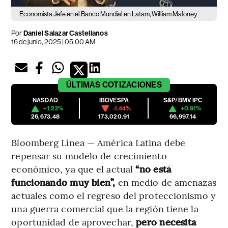
Economista Jefe en el Banco Mundial en Latam, William Maloney
Por
Daniel Salazar Castellanos
16 de junio, 2025 | 05:00 AM
ÚLTIMAS
COTIZACIONES
NASDAQ
IBOVESPA
S&P/BMV IPC
+1.23%
-1.44%
+0.91%
26,673.48
173,020.91
66,997.14
Bloomberg Línea — América Latina debe
repensar su modelo de crecimiento
económico, ya que el actual
“no está
funcionando muy bien”,
en medio de amenazas
actuales como el regreso del proteccionismo y
una guerra comercial que la región tiene la
oportunidad de aprovechar,
pero necesita