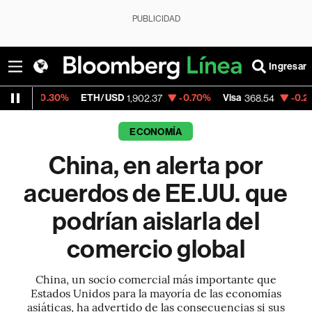
PUBLICIDAD
Ingresar
ETH/USD
-0.70%
Visa
-0.28%
MercadoLib
1,902.37
368.54
ECONOMÍA
China, en alerta por
acuerdos de EE.UU. que
podrían aislarla del
comercio global
China, un socio comercial más importante que
Estados Unidos para la mayoría de las economías
asiáticas, ha advertido de las consecuencias si sus