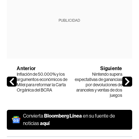
PUBLICIDAD
Anterior
Siguiente
Inflación de 50.000% y los
Nintendo supera
argumentos económicos de
expectativas de ganancias
Milei para reformar la Carta
por devoluciones de
Orgánica del BCRA
aranceles y ventas de dos
juegos
Convierta
Bloomberg Línea
en su fuente de
noticias
aquí