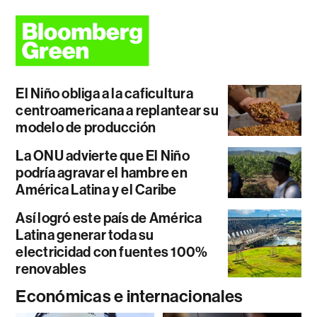
El Niño obliga a la caficultura
centroamericana a replantear su
modelo de producción
La ONU advierte que El Niño
podría agravar el hambre en
América Latina y el Caribe
Así logró este país de América
Latina generar toda su
electricidad con fuentes 100%
renovables
Económicas e internacionales