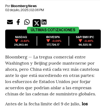
Por
Bloomberg News
02 de julio, 2025 | 02:06 PM
ÚLTIMAS
COTIZACIONES
NASDAQ
IBOVESPA
S&P/BMV IPC
-0.83%
-0.09%
-0.46%
26,363.44
177,726.17
66,525.18
Bloomberg — La tregua comercial entre
Washington y Beijing puede mantenerse por
ahora, pero China está cada vez más cautelosa
ante lo que está sucediendo en otras partes:
los esfuerzos de Estados Unidos por forjar
acuerdos que podrían aislar a las empresas
chinas de las cadenas de suministro globales.
Antes de la fecha límite del 9 de julio,
los