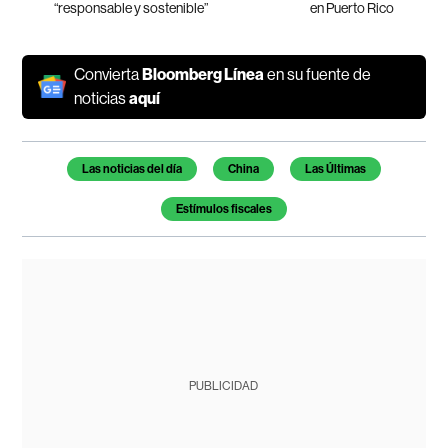
“responsable y sostenible”
en Puerto Rico
Convierta
Bloomberg Línea
en su fuente de
noticias
aquí
Temas de este artículo
Las noticias del día
China
Las Últimas
Estímulos fiscales
PUBLICIDAD