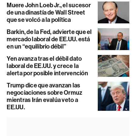
Muere John Loeb Jr., el sucesor
de una dinastía de Wall Street
que se volcó a la política
Barkin, de la Fed, advierte que el
mercado laboral de EE.UU. está
en un “equilibrio débil”
Yen avanza tras el débil dato
laboral de EE.UU. y crece la
alerta por posible intervención
Trump dice que avanzan las
negociaciones sobre Ormuz
mientras Irán evalúa veto a
EE.UU.