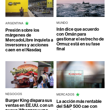
MUNDO
ARGENTINA
Irán dice que acuerdo
Presión sobre los
con Omán para
márgenes de
gestionar el estrecho de
MercadoLibre inquieta a
Ormuz está en su fase
inversores y acciones
final
caen en el Nasdaq
NEGOCIOS
MERCADOS
Burger King dispara sus
La acción más rentable
ventas en EE.UU. con un
del S&P 500 cae con