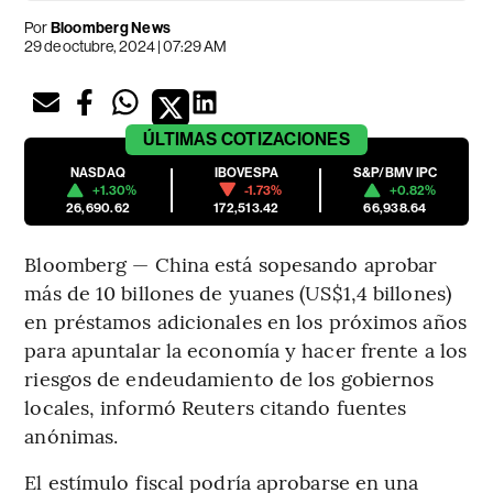
Por
Bloomberg News
29 de octubre, 2024 | 07:29 AM
ÚLTIMAS
COTIZACIONES
NASDAQ
IBOVESPA
S&P/BMV IPC
+1.30%
-1.73%
+0.82%
26,690.62
172,513.42
66,938.64
Bloomberg — China está sopesando aprobar
más de 10 billones de yuanes (US$1,4 billones)
en préstamos adicionales en los próximos años
para apuntalar la economía y hacer frente a los
riesgos de endeudamiento de los gobiernos
locales, informó Reuters citando fuentes
anónimas.
El estímulo fiscal podría aprobarse en una