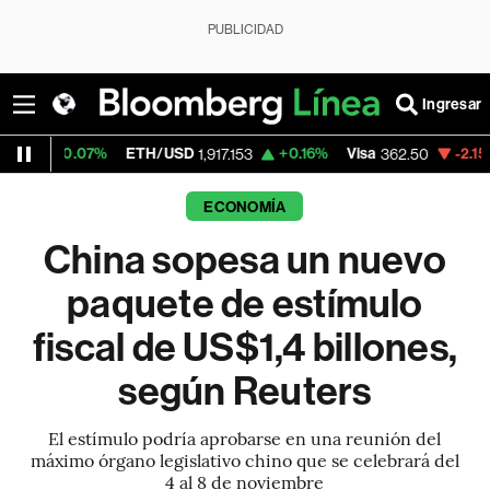
PUBLICIDAD
Ingresar
7%
ETH/USD
+0.16%
Visa
-2.15%
Mercado
1,917.153
362.50
ECONOMÍA
China sopesa un nuevo
paquete de estímulo
fiscal de US$1,4 billones,
según Reuters
El estímulo podría aprobarse en una reunión del
máximo órgano legislativo chino que se celebrará del
4 al 8 de noviembre