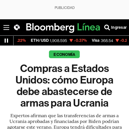
PUBLICIDAD
Ingresar
%
ETH/USD
-0.37%
Visa
-0.28%
Mercado
1,908.595
368.54
ECONOMÍA
Compras a Estados
Unidos: cómo Europa
debe abastecerse de
armas para Ucrania
Expertos afirman que las transferencias de armas a
Ucrania aprobadas y financiadas por Biden podrían
agotarse este verano. Europa tendrá dificultades para