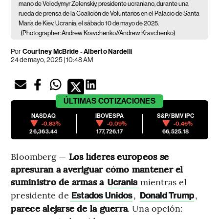
mano de Volodymyr Zelenskiy, presidente ucraniano, durante una
rueda de prensa de la Coalición de Voluntarios en el Palacio de Santa
María de Kiev, Ucrania, el sábado 10 de mayo de 2025.
(Photographer: Andrew Kravchenko//Andrew Kravchenko)
Por
Courtney McBride - Alberto Nardelli
24 de mayo, 2025 | 10:48 AM
ÚLTIMAS
COTIZACIONES
NASDAQ
IBOVESPA
S&P/BMV IPC
-0.83%
-0.09%
-0.46%
26,363.44
177,726.17
66,525.18
Bloomberg —
Los líderes europeos se
apresuran a averiguar cómo mantener el
suministro de armas a
mientras el
Ucrania
presidente de
,
,
Estados Unidos
Donald Trump
parece alejarse de la guerra
. Una opción: