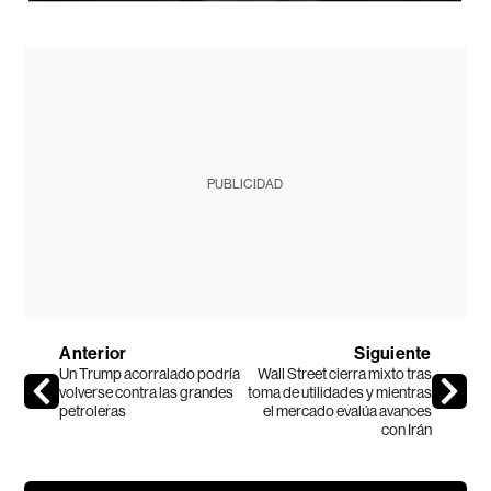
PUBLICIDAD
Anterior
Siguiente
Un Trump acorralado podría
Wall Street cierra mixto tras
volverse contra las grandes
toma de utilidades y mientras
petroleras
el mercado evalúa avances
con Irán