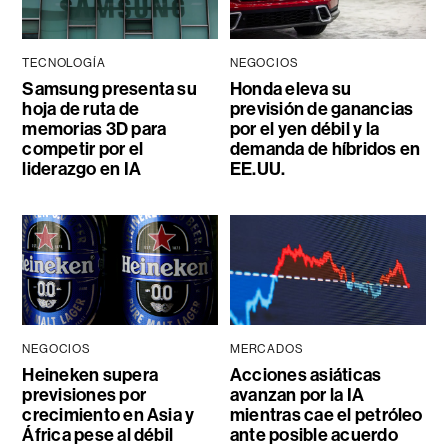
TECNOLOGÍA
NEGOCIOS
Samsung presenta su
Honda eleva su
hoja de ruta de
previsión de ganancias
memorias 3D para
por el yen débil y la
competir por el
demanda de híbridos en
liderazgo en IA
EE.UU.
NEGOCIOS
MERCADOS
Heineken supera
Acciones asiáticas
previsiones por
avanzan por la IA
crecimiento en Asia y
mientras cae el petróleo
África pese al débil
ante posible acuerdo