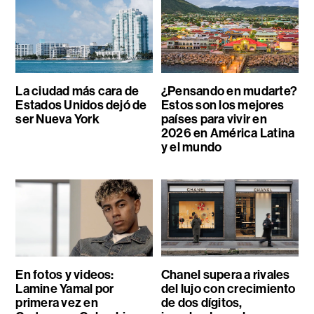
La ciudad más cara de
¿Pensando en mudarte?
Estados Unidos dejó de
Estos son los mejores
ser Nueva York
países para vivir en
2026 en América Latina
y el mundo
En fotos y videos:
Chanel supera a rivales
Lamine Yamal por
del lujo con crecimiento
primera vez en
de dos dígitos,