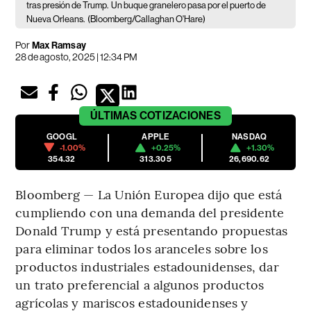
tras presión de Trump.
Un buque granelero pasa por el puerto de
Nueva Orleans.
(Bloomberg/Callaghan O'Hare)
Por
Max Ramsay
28 de agosto, 2025 | 12:34 PM
ÚLTIMAS
COTIZACIONES
GOOGL
APPLE
NASDAQ
-1.00%
+0.25%
+1.30%
354.32
313.305
26,690.62
Bloomberg — La Unión Europea dijo que está
cumpliendo con una demanda del presidente
Donald Trump y está presentando propuestas
para eliminar todos los aranceles sobre los
productos industriales estadounidenses, dar
un trato preferencial a algunos productos
agrícolas y mariscos estadounidenses y