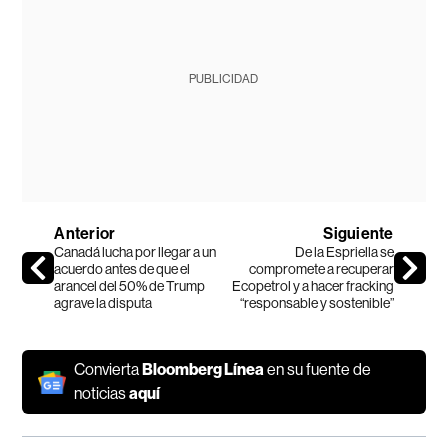
PUBLICIDAD
Anterior
Siguiente
Canadá lucha por llegar a un
De la Espriella se
acuerdo antes de que el
compromete a recuperar
arancel del 50% de Trump
Ecopetrol y a hacer fracking
agrave la disputa
“responsable y sostenible”
Convierta
Bloomberg Línea
en su fuente de
noticias
aquí