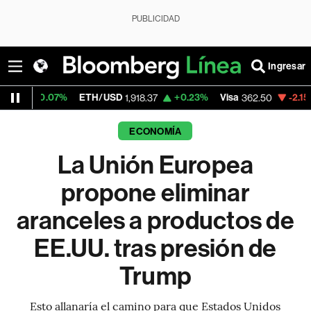
PUBLICIDAD
Ingresar
%
ETH/USD
+0.23%
Visa
-2.15%
MercadoLi
1,918.37
362.50
ECONOMÍA
La Unión Europea
propone eliminar
aranceles a productos de
EE.UU. tras presión de
Trump
Esto allanaría el camino para que Estados Unidos