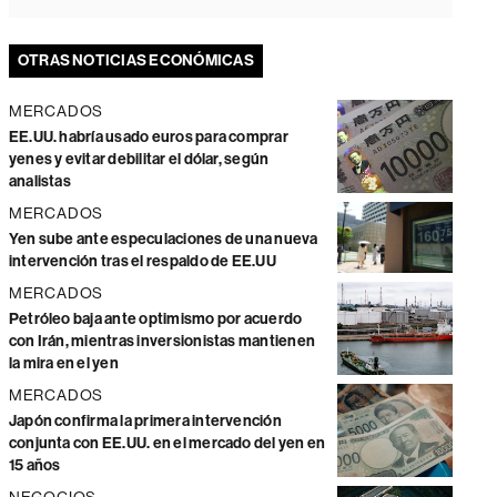
OTRAS NOTICIAS ECONÓMICAS
MERCADOS
EE.UU. habría usado euros para comprar
yenes y evitar debilitar el dólar, según
analistas
MERCADOS
Yen sube ante especulaciones de una nueva
intervención tras el respaldo de EE.UU
MERCADOS
Petróleo baja ante optimismo por acuerdo
con Irán, mientras inversionistas mantienen
la mira en el yen
MERCADOS
Japón confirma la primera intervención
conjunta con EE.UU. en el mercado del yen en
15 años
NEGOCIOS