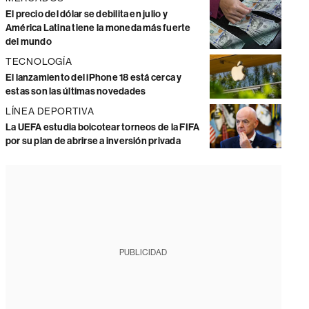
El precio del dólar se debilita en julio y
América Latina tiene la moneda más fuerte
del mundo
TECNOLOGÍA
El lanzamiento del iPhone 18 está cerca y
estas son las últimas novedades
LÍNEA DEPORTIVA
La UEFA estudia boicotear torneos de la FIFA
por su plan de abrirse a inversión privada
PUBLICIDAD