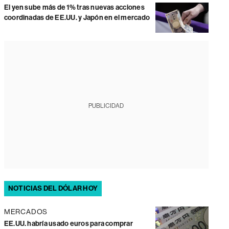
El yen sube más de 1% tras nuevas acciones
coordinadas de EE.UU. y Japón en el mercado
PUBLICIDAD
NOTICIAS DEL DÓLAR HOY
MERCADOS
EE.UU. habría usado euros para comprar