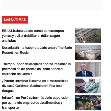
LAS ÚLTIMAS
EE.UU. habría usado euros para comprar
yenes y evitar debilitar el dólar, según
analistas
Ucrania afirma haber atacado una refinería de
Rosneft en Rusia
Trump suspende ataques contra Irán ante la
promesa de un pronto acuerdo sobre el
estrecho de Ormuz
¿Puede terminar la calma en el mercado de
divisas? Goldman Sachs identifica tres
riesgos
Inflación en Perú sube más de lo esperado
por aumento en precios de alimentos y
transporte