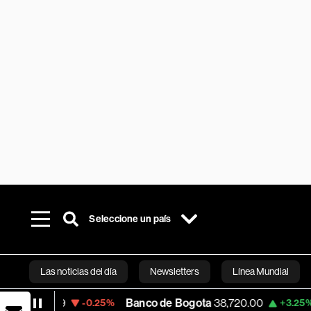
Seleccione un país
Las noticias del día
Newsletters
Línea Mundial
9.59
Banco de Bogota
38,720.00
Apple
-0.25%
+3.25%
Bloomberg 