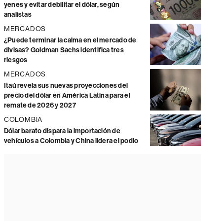
yenes y evitar debilitar el dólar, según
analistas
MERCADOS
¿Puede terminar la calma en el mercado de
divisas? Goldman Sachs identifica tres
riesgos
MERCADOS
Itaú revela sus nuevas proyecciones del
precio del dólar en América Latina para el
remate de 2026 y 2027
COLOMBIA
Dólar barato dispara la importación de
vehículos a Colombia y China lidera el podio