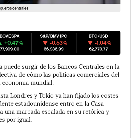
nqueros centrales
IBOVESPA
S&P/BMV IPC
BTC/USD
+0.47%
-0.53%
-1.04%
177,999.00
66,936.99
62,770.77
puede surgir de los Bancos Centrales en la
ctiva de cómo las políticas comerciales del
a economía mundial.
ta Londres y Tokio ya han fijado los costes
dente estadounidense entró en la Casa
 a una marcada escalada en su retórica y
s por igual.