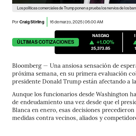
Los políticas comerciales de Trump ponen a prueba los nervios de los ba
Por
Craig Stirling
16 de marzo, 2025 | 06:00 AM
NASDAQ
+1.00%
ÚLTIMAS
COTIZACIONES
25,373.85
Bloomberg — Una ansiosa sensación de espera 
próxima semana, en su primera evaluación cole
presidente Donald Trump están afectando a l
Aunque los funcionarios desde Washington has
de endeudamiento una vez desde que el presi
Blanca en enero, esas decisiones precedieron
medidas contra vecinos, aliados y competidore