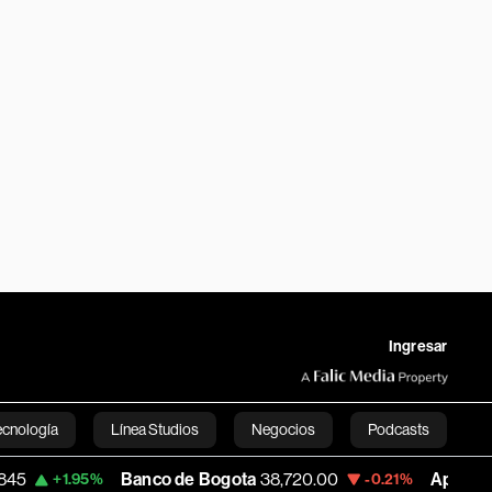
Ingresar
ecnología
Línea Studios
Negocios
Podcasts
Banco de Bogota
38,720.00
Apple
310.59
5%
-0.21%
+0
English