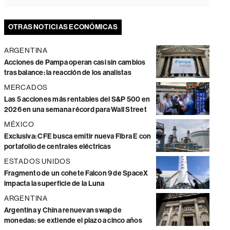
OTRAS NOTICIAS ECONÓMICAS
ARGENTINA
Acciones de Pampa operan casi sin cambios
tras balance: la reacción de los analistas
MERCADOS
Las 5 acciones más rentables del S&P 500 en
2026 en una semana récord para Wall Street
MÉXICO
Exclusiva: CFE busca emitir nueva Fibra E con
portafolio de centrales eléctricas
ESTADOS UNIDOS
Fragmento de un cohete Falcon 9 de SpaceX
impacta la superficie de la Luna
ARGENTINA
Argentina y China renuevan swap de
monedas: se extiende el plazo a cinco años