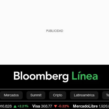
PUBLICIDAD
Mercados
Summit
Cripto
Latinoamérica
T
Visa
368.77
MercadoLibre
1,926.845
2.21%
-0.22%
+1.9
Green
Economía
Estilo de vida
Mundo
Videos