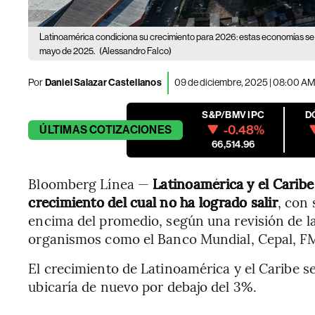
Latinoamérica condiciona su crecimiento para 2026: estas economías se 
mayo de 2025.
(Alessandro Falco)
Por
Daniel Salazar Castellanos
09 de diciembre, 2025 | 08:00 A
S&P/BMV IPC
D
-0.48%
ÚLTIMAS
COTIZACIONES
66,514.96
Bloomberg Línea —
Latinoamérica y el Caribe
crecimiento del cual no ha logrado salir
, con
encima del promedio, según una revisión de l
organismos como el Banco Mundial, Cepal, F
El crecimiento de Latinoamérica y el Caribe s
ubicaría de nuevo por debajo del 3%.