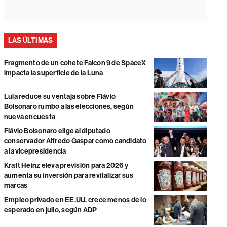
LAS ÚLTIMAS
Fragmento de un cohete Falcon 9 de SpaceX
impacta la superficie de la Luna
Lula reduce su ventaja sobre Flávio
Bolsonaro rumbo a las elecciones, según
nueva encuesta
Flávio Bolsonaro elige al diputado
conservador Alfredo Gaspar como candidato
a la vicepresidencia
Kraft Heinz eleva previsión para 2026 y
aumenta su inversión para revitalizar sus
marcas
Empleo privado en EE.UU. crece menos de lo
esperado en julio, según ADP