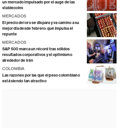
un mercado impulsado por el auge de las
stablecoins
MERCADOS
El precio del oro se dispara y va camino a su
mejor día desde febrero: qué impulsa el
repunte
MERCADOS
S&P 500 marca un récord tras sólidos
resultados corporativos y el optimismo
alrededor de Irán
COLOMBIA
Las razones por las que el peso colombiano
está siendo tan atractivo