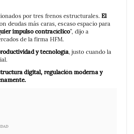
cionados por tres frenos estructurales.
El
n deudas más caras, escaso espacio para
quier impulso contracíclico
”, dijo a
ercados de la firma HFM.
productividad y tecnología
, justo cuando la
al.
structura digital, regulación moderna y
lenamente.
IDAD