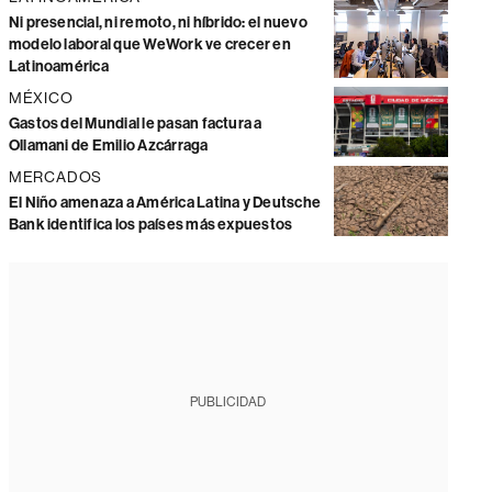
Ni presencial, ni remoto, ni híbrido: el nuevo
modelo laboral que WeWork ve crecer en
Latinoamérica
MÉXICO
Gastos del Mundial le pasan factura a
Ollamani de Emilio Azcárraga
MERCADOS
El Niño amenaza a América Latina y Deutsche
Bank identifica los países más expuestos
PUBLICIDAD