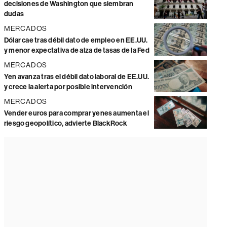
decisiones de Washington que siembran
dudas
MERCADOS
Dólar cae tras débil dato de empleo en EE.UU.
y menor expectativa de alza de tasas de la Fed
MERCADOS
Yen avanza tras el débil dato laboral de EE.UU.
y crece la alerta por posible intervención
MERCADOS
Vender euros para comprar yenes aumenta el
riesgo geopolítico, advierte BlackRock