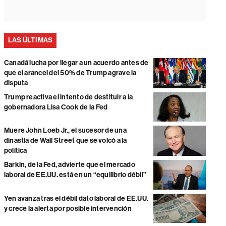
LAS ÚLTIMAS
Canadá lucha por llegar a un acuerdo antes de
que el arancel del 50% de Trump agrave la
disputa
Trump reactiva el intento de destituir a la
gobernadora Lisa Cook de la Fed
Muere John Loeb Jr., el sucesor de una
dinastía de Wall Street que se volcó a la
política
Barkin, de la Fed, advierte que el mercado
laboral de EE.UU. está en un “equilibrio débil”
Yen avanza tras el débil dato laboral de EE.UU.
y crece la alerta por posible intervención