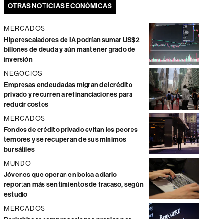
OTRAS NOTICIAS ECONÓMICAS
MERCADOS
Hiperescaladores de IA podrían sumar US$2
billones de deuda y aún mantener grado de
inversión
NEGOCIOS
Empresas endeudadas migran del crédito
privado y recurren a refinanciaciones para
reducir costos
MERCADOS
Fondos de crédito privado evitan los peores
temores y se recuperan de sus mínimos
bursátiles
MUNDO
Jóvenes que operan en bolsa a diario
reportan más sentimientos de fracaso, según
estudio
MERCADOS