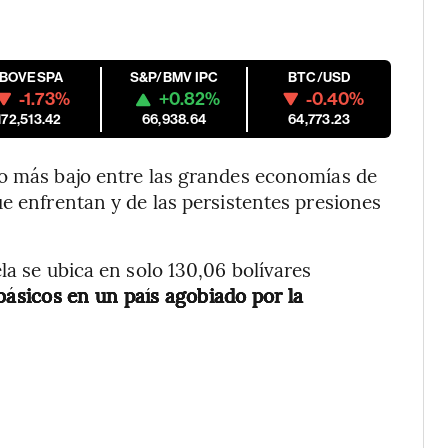
M
IBOVESPA
S&P/BMV IPC
BTC/USD
-1.73%
+0.82%
-0.40%
172,513.42
66,938.64
64,773.23
o más bajo entre las grandes economías de
ue enfrentan y de las persistentes presiones
la se ubica en solo 130,06 bolívares
 básicos en un país agobiado por la