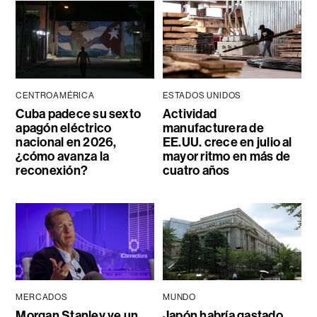
CENTROAMÉRICA
ESTADOS UNIDOS
Cuba padece su sexto
Actividad
apagón eléctrico
manufacturera de
nacional en 2026,
EE.UU. crece en julio al
¿cómo avanza la
mayor ritmo en más de
reconexión?
cuatro años
MERCADOS
MUNDO
Morgan Stanley ve un
Japón habría gastado