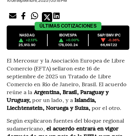
16 de septiembre, 2025 | 05:18 PM
ÚLTIMAS
COTIZACIONES
NASDAQ
IBOVESPA
S&P/BMV IPC
+2.13%
+0.00%
-0.36%
25,913.90
178,000.24
66,697.22
El Mercosur y la Asociación Europea de Libre
Comercio (EFTA) sellaron este 16 de
septiembre de 2025 un Tratado de Libre
Comercio en Río de Janeiro, Brasil. El acuerdo
reúne a la
Argentina, Brasil, Paraguay y
Uruguay,
por un lado, y a
Islandia,
Liechtenstein, Noruega y Suiza,
por el otro.
Según explicaron fuentes del bloque regional
sudamericano,
el acuerdo entrará en vigor