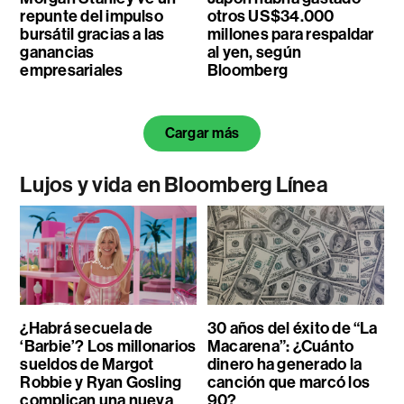
repunte del impulso
otros US$34.000
bursátil gracias a las
millones para respaldar
ganancias
al yen, según
empresariales
Bloomberg
Cargar más
Lujos y vida en Bloomberg Línea
¿Habrá secuela de
30 años del éxito de “La
‘Barbie’? Los millonarios
Macarena”: ¿Cuánto
sueldos de Margot
dinero ha generado la
Robbie y Ryan Gosling
canción que marcó los
complican una nueva
90?