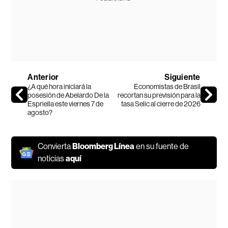
Anterior
Siguiente
¿A qué hora iniciará la
Economistas de Brasil
posesión de Abelardo De la
recortan su previsión para la
Espriella este viernes 7 de
tasa Selic al cierre de 2026
agosto?
Convierta
Bloomberg Línea
en su fuente de
noticias
aquí