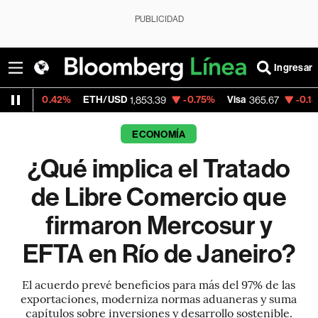
PUBLICIDAD
Ingresar
.42%
ETH/USD
-0.75%
Visa
-0.13%
Mercad
1,853.39
365.67
ECONOMÍA
¿Qué implica el Tratado
de Libre Comercio que
firmaron Mercosur y
EFTA en Río de Janeiro?
El acuerdo prevé beneficios para más del 97% de las
exportaciones, moderniza normas aduaneras y suma
capítulos sobre inversiones y desarrollo sostenible.