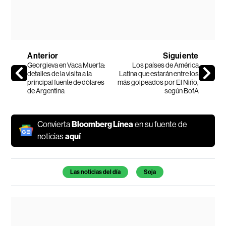
Anterior
Siguiente
Georgieva en Vaca Muerta:
Los países de América
detalles de la visita a la
Latina que estarán entre los
principal fuente de dólares
más golpeados por El Niño,
de Argentina
según BofA
Convierta
Bloomberg Línea
en su fuente de
noticias
aquí
Temas de este artículo
Las noticias del día
Soja