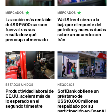
MERCADOS
MERCADOS
La acción más rentable
Wall Street cierra a la
del S&P 500 cae con
baja por el repunte del
fuerza tras sus
petróleo y nuevas dudas
resultados: qué
sobre un acuerdo con
preocupa al mercado
Irán
ESTADOS UNIDOS
NEGOCIOS
Productividad laboral de
SoftBank obtiene un
EE.UU. acelera más de
préstamo de
lo esperado en el
US$10.000 millones
segundo trimestre
respaldado por su
participación en OpenAI