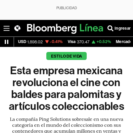
PUBLICIDAD
Ingresar
-0.41%
Visa
+0.52%
MercadoLibre
,898.02
370.47
1,824.26
ESTILO DE VIDA
Esta empresa mexicana
revoluciona el cine con
baldes para palomitas y
artículos coleccionables
La compañía Ping Solutions sobresale en una nueva
categoría en el mundo del coleccionismo con sus
contenedores que acumulan millones en ventas y