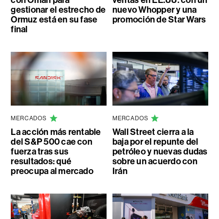
con Omán para
ventas en EE.UU. con un
gestionar el estrecho de
nuevo Whopper y una
Ormuz está en su fase
promoción de Star Wars
final
MERCADOS
MERCADOS
La acción más rentable
Wall Street cierra a la
del S&P 500 cae con
baja por el repunte del
fuerza tras sus
petróleo y nuevas dudas
resultados: qué
sobre un acuerdo con
preocupa al mercado
Irán