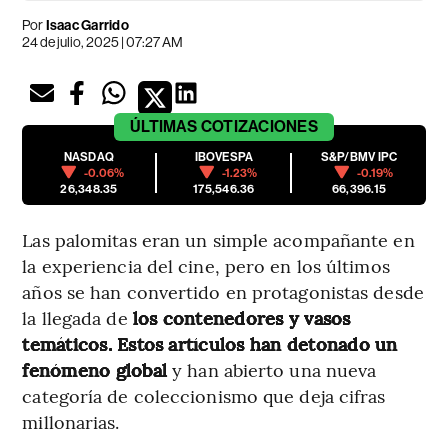
Por
Isaac Garrido
24 de julio, 2025 | 07:27 AM
ÚLTIMAS
COTIZACIONES
NASDAQ
IBOVESPA
S&P/BMV IPC
-0.06%
-1.23%
-0.19%
26,348.35
175,546.36
66,396.15
Las palomitas eran un simple acompañante en
la experiencia del cine, pero en los últimos
años se han convertido en protagonistas desde
la llegada de
los contenedores y vasos
temáticos. Estos artículos han detonado un
fenómeno global
y han abierto una nueva
categoría de coleccionismo que deja cifras
millonarias.