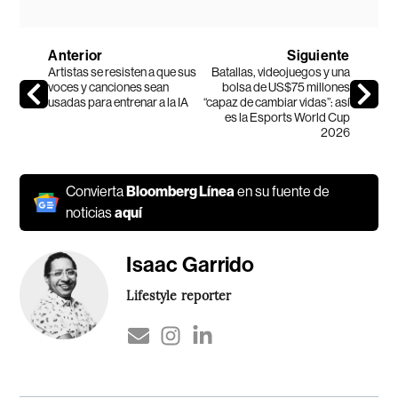
Anterior
Siguiente
Artistas se resisten a que sus
Batallas, videojuegos y una
voces y canciones sean
bolsa de US$75 millones
usadas para entrenar a la IA
“capaz de cambiar vidas”: así
es la Esports World Cup
2026
Convierta
Bloomberg Línea
en su fuente de
noticias
aquí
Isaac Garrido
Lifestyle reporter