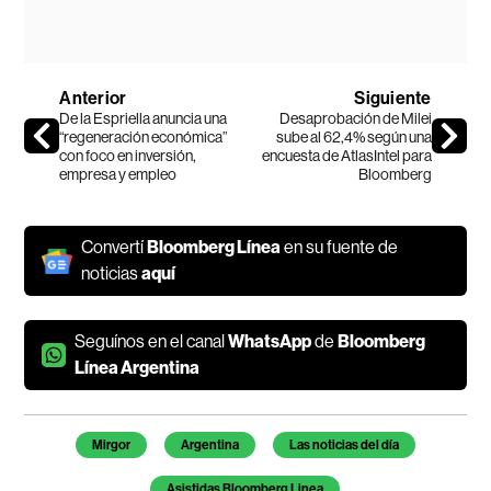
Anterior
Siguiente
De la Espriella anuncia una
Desaprobación de Milei
“regeneración económica”
sube al 62,4% según una
con foco en inversión,
encuesta de AtlasIntel para
empresa y empleo
Bloomberg
Convertí
Bloomberg Línea
en su fuente de
noticias
aquí
Seguínos en el canal
WhatsApp
de
Bloomberg
Línea Argentina
Temas de este artículo
Mirgor
Argentina
Las noticias del día
Asistidas Bloomberg Linea