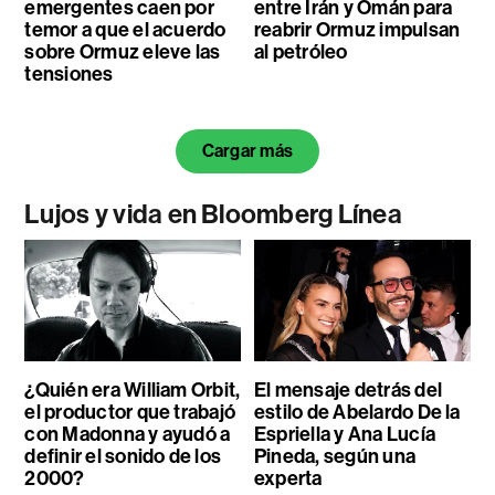
emergentes caen por
entre Irán y Omán para
temor a que el acuerdo
reabrir Ormuz impulsan
sobre Ormuz eleve las
al petróleo
tensiones
Cargar más
Lujos y vida en Bloomberg Línea
¿Quién era William Orbit,
El mensaje detrás del
el productor que trabajó
estilo de Abelardo De la
con Madonna y ayudó a
Espriella y Ana Lucía
definir el sonido de los
Pineda, según una
2000?
experta