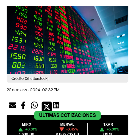
Crédito: (Shutterstock)
22 de marzo, 2024 | 02:32 PM
ÚLTIMAS
COTIZACIONES
MIRG
MERVAL
TXAR
+0.31%
-0.45%
+5.30%
1,630.00
3,086,785.00
715.50