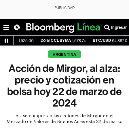
PUBLICIDAD
Ingresar
Dólar CCL BYMA
BTC/USD
-0.11
1,525.00
1,578.74
64,867.12
ARGENTINA
Acción de Mirgor, al alza:
precio y cotización en
bolsa hoy 22 de marzo de
2024
Así se comportan las acciones de Mirgor en el
Mercado de Valores de Buenos Aires este 22 de marzo