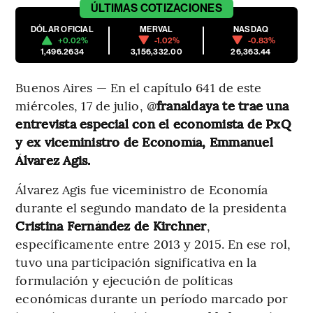
ÚLTIMAS
COTIZACIONES
DÓLAR OFICIAL
MERVAL
NASDAQ
+0.02%
-1.02%
-0.83%
1,496.2634
3,156,332.00
26,363.44
Buenos Aires — En el capítulo 641 de este
miércoles, 17 de julio, @
franaldaya
te trae una
entrevista especial con el economista de PxQ
y ex viceministro de Economía, Emmanuel
Álvarez Agis.
Álvarez Agis fue viceministro de Economía
durante el segundo mandato de la presidenta
Cristina Fernández de Kirchner
,
específicamente entre 2013 y 2015. En ese rol,
tuvo una participación significativa en la
formulación y ejecución de políticas
económicas durante un período marcado por