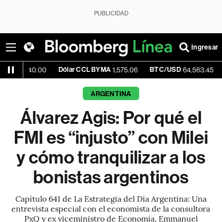
PUBLICIDAD
Ingresar
Dólar CCL BYMA
BTC/USD
-0.34%
0.00
1,575.06
64,563.45
ARGENTINA
Álvarez Agis: Por qué el
FMI es “injusto” con Milei
y cómo tranquilizar a los
bonistas argentinos
Capítulo 641 de La Estrategia del Día Argentina: Una
entrevista especial con el economista de la consultora
PxQ y ex viceministro de Economía, Emmanuel