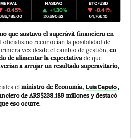
MERVAL
NASDAQ
BTC/USD
-0.45%
+1.30%
-0.41%
,086,785.00
26,690.62
64,766.10
ó que sostuvo el superávit financiero en
 oficialismo reconocían la posibilidad de
 primera vez desde el cambio de gestión,
en
do de alimentar la expectativa
de que
verían a arrojar un resultado superavitario,
iales el
ministro de Economía,
,
Luis Caputo
nanciero de ARS$238.189 millones y destacó
que eso ocurre.