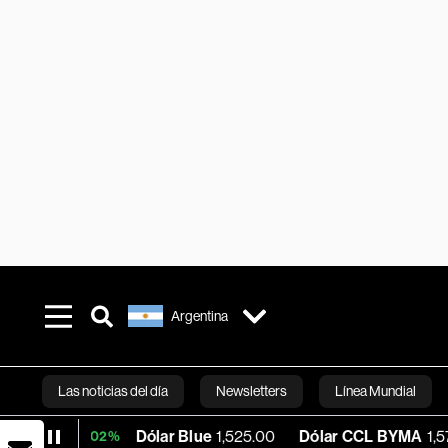
Argentina
Las noticias del día
Newsletters
Línea Mundial
Dólar Blue
1,525.00
Dólar CCL BYMA
1,578.74
+0.02%
Bloomberg 