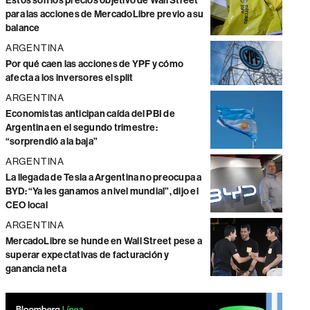
Estos son los precios objetivo de Wall Street
para las acciones de MercadoLibre previo a su
balance
ARGENTINA
Por qué caen las acciones de YPF y cómo
afecta a los inversores el split
ARGENTINA
Economistas anticipan caída del PBI de
Argentina en el segundo trimestre:
“sorprendió a la baja”
ARGENTINA
La llegada de Tesla a Argentina no preocupa a
BYD: “Ya les ganamos a nivel mundial”, dijo el
CEO local
ARGENTINA
MercadoLibre se hunde en Wall Street pese a
superar expectativas de facturación y
ganancia neta