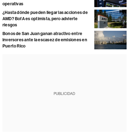
operativas
¿Hasta dónde pueden llegar las acciones de
AMD? BofA es optimista, pero advierte
riesgos
Bonos de San Juan ganan atractivo entre
inversores ante la escasez de emisiones en
Puerto Rico
PUBLICIDAD