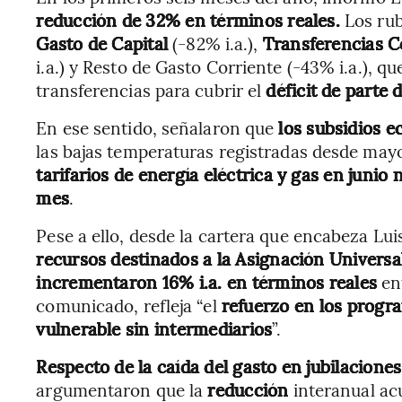
reducción de 32% en términos reales.
Los rub
Gasto de Capital
(-82% i.a.),
Transferencias C
i.a.) y Resto de Gasto Corriente (-43% i.a.), q
transferencias para cubrir el
déficit de parte 
En ese sentido, señalaron que
los subsidios 
las bajas temperaturas registradas desde may
tarifarios de energía eléctrica y gas en juni
mes
.
Pese a ello, desde la cartera que encabeza Lu
recursos destinados a la Asignación Universal
incrementaron 16% i.a. en términos reales
ent
comunicado, refleja “el
refuerzo en los progra
vulnerable sin intermediarios
”.
Respecto de la caída del gasto en jubilacione
argumentaron que la
reducción
interanual ac