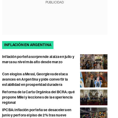
PUBLICIDAD
INFLACIÓN EN ARGENTINA
Inflación porteña sorprende al alza en julio y
marca su nivel más alto desde marzo
Con elogios a Messi, Georgieva destaca
avances en Argentina y pide convertir la
estabilidad en prosperidad duradera
Reforma de la Carta Orgánica del BCRA: qué
propone Milei y lecciones de la experiencia
regional
IPCBA: inflación porteña se desacelera en
junio y perfora el piso de 2% tras nueve