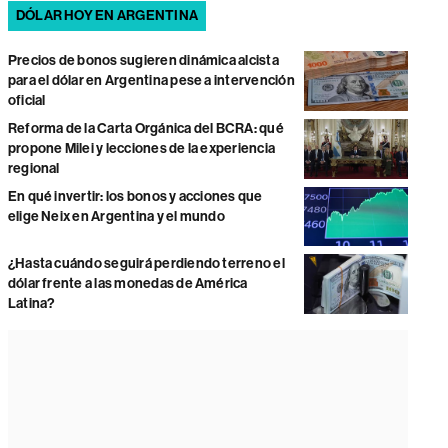
DÓLAR HOY EN ARGENTINA
Precios de bonos sugieren dinámica alcista
para el dólar en Argentina pese a intervención
oficial
Reforma de la Carta Orgánica del BCRA: qué
propone Milei y lecciones de la experiencia
regional
En qué invertir: los bonos y acciones que
elige Neix en Argentina y el mundo
¿Hasta cuándo seguirá perdiendo terreno el
dólar frente a las monedas de América
Latina?