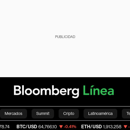
PUBLICIDAD
Mercados
Summit
Cripto
Latinoamérica
T
BTC/USD
64,766.10
ETH/USD
1,913.258
-0.41%
-0.30%
Green
Economía
Estilo de vida
Mundo
Videos