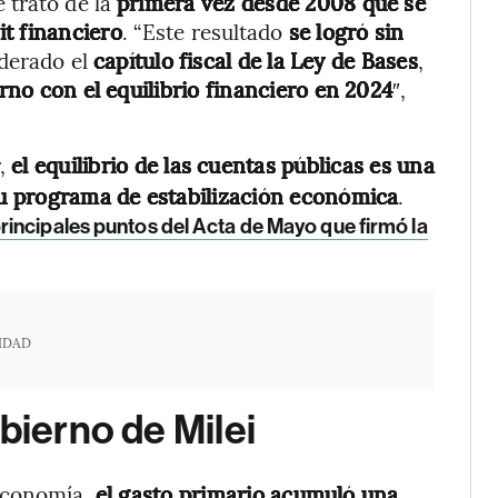
 trató de la
primera vez desde 2008 que se
t financiero
. “Este resultado
se logró sin
iderado el
capítulo fiscal de la
Ley de Bases
,
no con el equilibrio financiero en 2024
″,
r,
el equilibrio de las cuentas públicas es una
 su programa de estabilización económica
.
rincipales puntos del Acta de Mayo que firmó la
IDAD
bierno de Milei
 Economía,
el gasto primario acumuló una