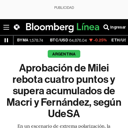
PUBLICIDAD
Ingresar
YMA
BTC/USD
-0.25%
ETH/USD
1,578.74
64,876.04
1,920.643
ARGENTINA
Aprobación de Milei
rebota cuatro puntos y
supera acumulados de
Macri y Fernández, según
UdeSA
En un escenario de extrema polarización, la