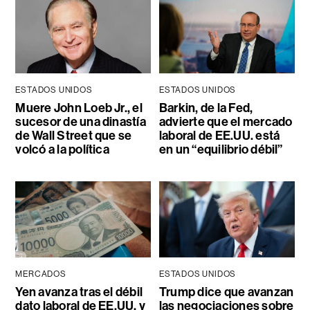
ESTADOS UNIDOS
ESTADOS UNIDOS
Muere John Loeb Jr., el
Barkin, de la Fed,
sucesor de una dinastía
advierte que el mercado
de Wall Street que se
laboral de EE.UU. está
volcó a la política
en un “equilibrio débil”
MERCADOS
ESTADOS UNIDOS
Yen avanza tras el débil
Trump dice que avanzan
dato laboral de EE.UU. y
las negociaciones sobre