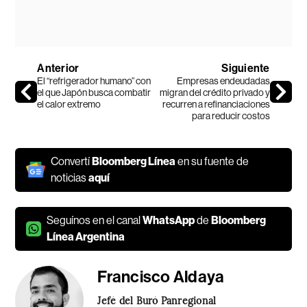
Anterior
Siguiente
El “refrigerador humano” con
Empresas endeudadas
el que Japón busca combatir
migran del crédito privado y
el calor extremo
recurren a refinanciaciones
para reducir costos
Convertí
Bloomberg Línea
en su fuente de
noticias
aquí
Seguínos en el canal
WhatsApp
de
Bloomberg
Línea Argentina
Francisco Aldaya
Jefé del Buró Panregional