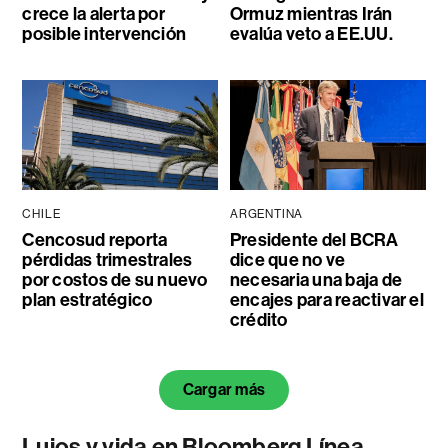
crece la alerta por
Ormuz mientras Irán
posible intervención
evalúa veto a EE.UU.
CHILE
ARGENTINA
Cencosud reporta
Presidente del BCRA
pérdidas trimestrales
dice que no ve
por costos de su nuevo
necesaria una baja de
plan estratégico
encajes para reactivar el
crédito
Cargar más
Lujos y vida en Bloomberg Línea