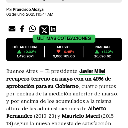
Por
Francisco Aldaya
02 de junio, 2025 | 10:44 AM
ÚLTIMAS
COTIZACIONES
DÓLAR OFICIAL
MERVAL
NASDAQ
+0.02%
-0.45%
+1.30%
1,498.9871
3,086,785.00
26,690.62
Buenos Aires — El presidente
Javier Milei
recuperó terreno en mayo con un 49% de
aprobación para su Gobierno
, cuatro puntos
por encima de la medición anterior de marzo,
y por encima de los acumulados a la misma
altura de las administraciones de
Alberto
Fernández
(2019-23) y
Mauricio
Macri
(2015-
19) según la nueva encuesta de satisfacción