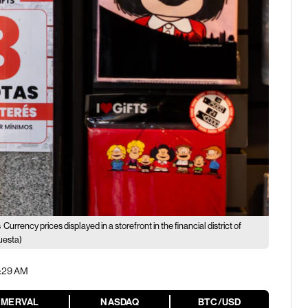
s
Currency prices displayed in a storefront in the financial district of
uesta)
1:29 AM
MERVAL
NASDAQ
BTC/USD