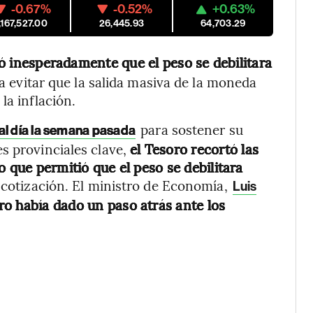
-0.67%
-0.52%
+0.63%
,167,527.00
26,445.93
64,703.29
ó inesperadamente que el peso se debilitara
 evitar que la salida masiva de la moneda
la inflación.
para sostener su
al día la semana pasada
s provinciales clave,
el Tesoro recortó las
o que permitió que el peso se debilitara
e cotización. El ministro de Economía,
Luis
o había dado un paso atrás ante los