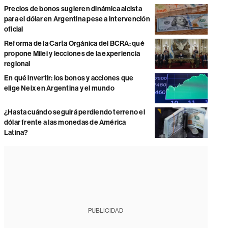
Precios de bonos sugieren dinámica alcista
para el dólar en Argentina pese a intervención
oficial
Reforma de la Carta Orgánica del BCRA: qué
propone Milei y lecciones de la experiencia
regional
En qué invertir: los bonos y acciones que
elige Neix en Argentina y el mundo
¿Hasta cuándo seguirá perdiendo terreno el
dólar frente a las monedas de América
Latina?
PUBLICIDAD