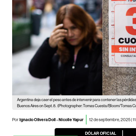
Argentina deja caer el peso antes de intervenir para contener las pérdida
Buenos Aires on Sept. 8.
(Photographer: Tomas Cuesta/Bloom/Tomas C
Por
Ignacio Olivera Doll - Nicolle Yapur
12 de septiembre, 2025 | 1
DÓLAR OFICIAL