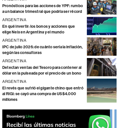
Pronósticos para las acciones de YPF: rumbo
a un balance trimestral que podría ser récord
ARGENTINA
En qué invertir: los bonos y acciones que
elige Neix en Argentina y el mundo
ARGENTINA
IPC de julio 2026: de cuánto sería la inflación,
según las consultoras
ARGENTINA
Detectan ventas del Tesoro para contener al
dólar en la pulseada por el precio de un bono
ARGENTINA
El revés que sufrió el gigante chino que entró
al RIGI: se cayó una compra de US$4.000
millones