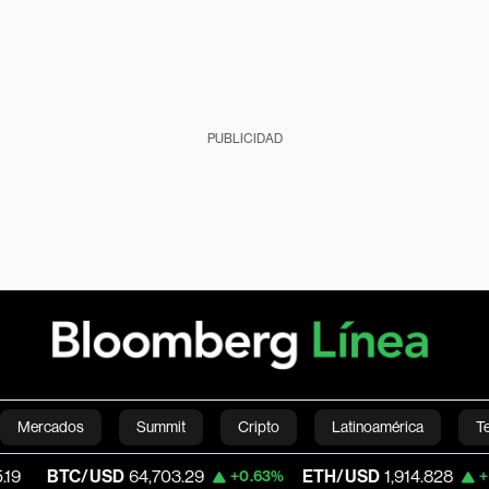
PUBLICIDAD
Mercados
Summit
Cripto
Latinoamérica
T
C/USD
64,703.29
ETH/USD
1,914.828
Vi
+0.63%
+2.10%
Green
Economía
Estilo de vida
Mundo
Videos