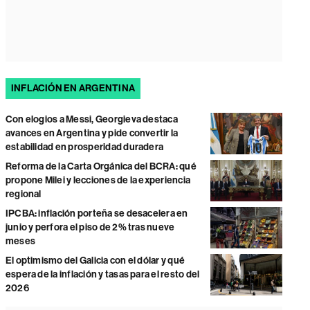
INFLACIÓN EN ARGENTINA
Con elogios a Messi, Georgieva destaca
avances en Argentina y pide convertir la
estabilidad en prosperidad duradera
Reforma de la Carta Orgánica del BCRA: qué
propone Milei y lecciones de la experiencia
regional
IPCBA: inflación porteña se desacelera en
junio y perfora el piso de 2% tras nueve
meses
El optimismo del Galicia con el dólar y qué
espera de la inflación y tasas para el resto del
2026