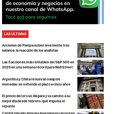
LAS ÚLTIMAS
Acciones de Pampa suben levemente tras
balance: la reacción de los analistas
Las 5 acciones más rentables del S&P 500 en
2026 en una semana récord para Wall Street
Argentina y China renuevan swap de
monedas: se extiende el plazo a cinco años
El precio del oro se dispara y va camino a su
mejor día desde febrero: qué impulsa el
repunte
Capital privado impulsa inversiones récord en