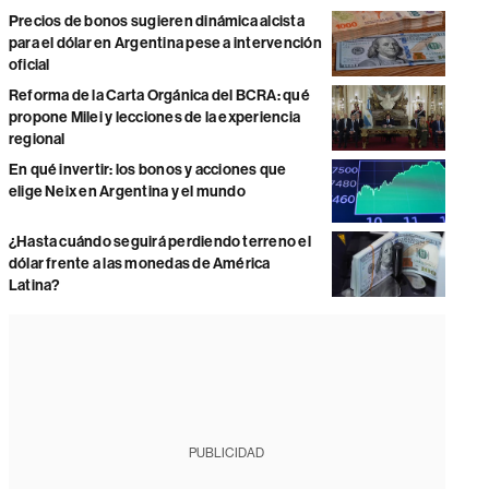
Precios de bonos sugieren dinámica alcista
para el dólar en Argentina pese a intervención
oficial
Reforma de la Carta Orgánica del BCRA: qué
propone Milei y lecciones de la experiencia
regional
En qué invertir: los bonos y acciones que
elige Neix en Argentina y el mundo
¿Hasta cuándo seguirá perdiendo terreno el
dólar frente a las monedas de América
Latina?
PUBLICIDAD