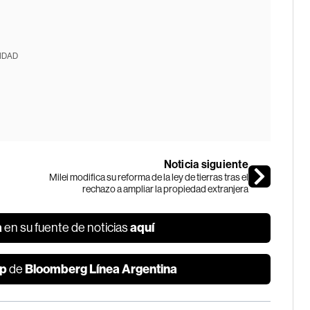
IDAD
Noticia siguiente
Milei modifica su reforma de la ley de tierras tras el
rechazo a ampliar la propiedad extranjera
a
aquí
en su fuente de noticias
p
Bloomberg Línea Argentina
de