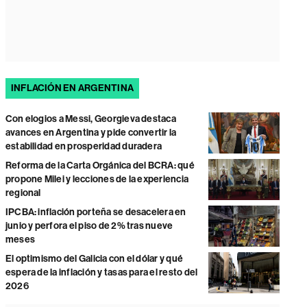
INFLACIÓN EN ARGENTINA
Con elogios a Messi, Georgieva destaca
avances en Argentina y pide convertir la
estabilidad en prosperidad duradera
Reforma de la Carta Orgánica del BCRA: qué
propone Milei y lecciones de la experiencia
regional
IPCBA: inflación porteña se desacelera en
junio y perfora el piso de 2% tras nueve
meses
El optimismo del Galicia con el dólar y qué
espera de la inflación y tasas para el resto del
2026