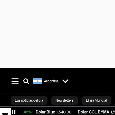
Argentina
Las noticias del día
Newsletters
Línea Mundial
Dólar Blue
1,540.00
Dólar CCL BYMA
1,575.06
+0.02%
Bloomberg 