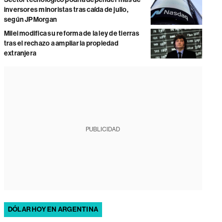
inversores minoristas tras caída de julio,
según JPMorgan
Milei modifica su reforma de la ley de tierras
tras el rechazo a ampliar la propiedad
extranjera
PUBLICIDAD
DÓLAR HOY EN ARGENTINA