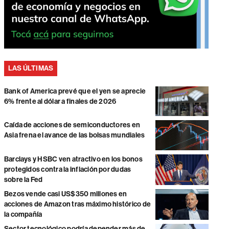
LAS ÚLTIMAS
Bank of America prevé que el yen se aprecie
6% frente al dólar a finales de 2026
Caída de acciones de semiconductores en
Asia frena el avance de las bolsas mundiales
Barclays y HSBC ven atractivo en los bonos
protegidos contra la inflación por dudas
sobre la Fed
Bezos vende casi US$350 millones en
acciones de Amazon tras máximo histórico de
la compañía
Sector tecnológico podría depender más de