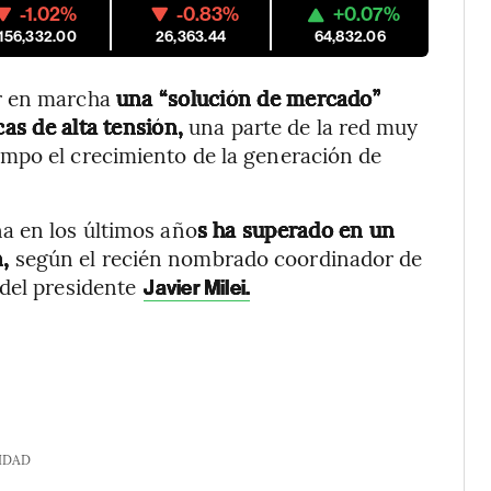
-1.02%
-0.83%
+0.07%
,156,332.00
26,363.44
64,832.06
r en marcha
una “solución de mercado”
cas de alta tensión,
una parte de la red muy
mpo el crecimiento de la generación de
a en los últimos año
s ha superado en un
,
según el recién nombrado coordinador de
 del presidente
Javier Milei.
IDAD