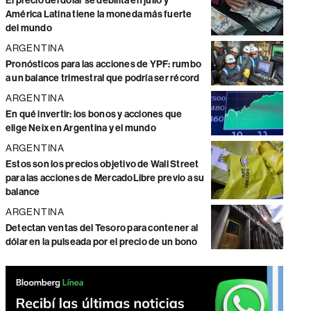
El precio del dólar se debilita en julio y
América Latina tiene la moneda más fuerte
del mundo
ARGENTINA
Pronósticos para las acciones de YPF: rumbo
a un balance trimestral que podría ser récord
ARGENTINA
En qué invertir: los bonos y acciones que
elige Neix en Argentina y el mundo
ARGENTINA
Estos son los precios objetivo de Wall Street
para las acciones de MercadoLibre previo a su
balance
ARGENTINA
Detectan ventas del Tesoro para contener al
dólar en la pulseada por el precio de un bono