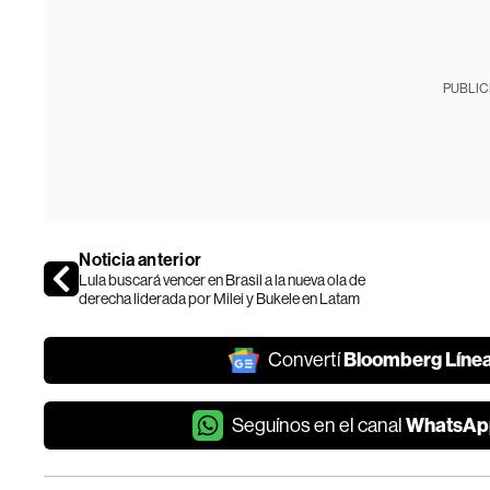
PUBLIC
Noticia anterior
Lula buscará vencer en Brasil a la nueva ola de
derecha liderada por Milei y Bukele en Latam
Bloomberg Líne
Convertí
WhatsAp
Seguínos en el canal