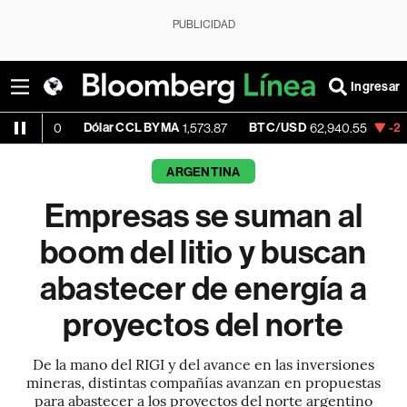
PUBLICIDAD
Ingresar
Dólar CCL BYMA
BTC/USD
-2.74%
ET
00
1,573.87
62,940.55
ARGENTINA
Empresas se suman al
boom del litio y buscan
abastecer de energía a
proyectos del norte
De la mano del RIGI y del avance en las inversiones
mineras, distintas compañías avanzan en propuestas
para abastecer a los proyectos del norte argentino