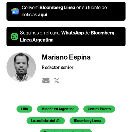
Convertí
Bloomberg Línea
en su fuente de
noticias
aquí
Seguínos en el canal
WhatsApp
de
Bloomberg
Línea Argentina
Mariano Espina
Redactor senior
Temas de este artículo
Litio
Minería en Argentina
Central Puerto
Las noticias del día
Bloomberg Línea