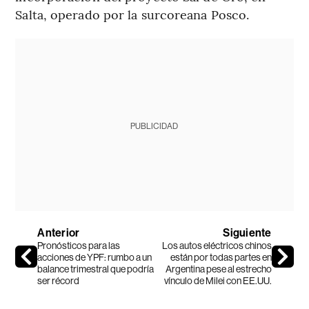
Salta, operado por la surcoreana Posco.
PUBLICIDAD
Anterior
Siguiente
Pronósticos para las
Los autos eléctricos chinos
acciones de YPF: rumbo a un
están por todas partes en
balance trimestral que podría
Argentina pese al estrecho
ser récord
vínculo de Milei con EE.UU.