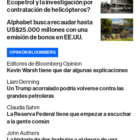
Ecopetrol y la investigación por
contratación de helicópteros?
Alphabet busca recaudar hasta
US$25.000 millones con una
emisión de bonos en EE.UU.
OPINIÓN BLOOMBERG
Editores de Bloomberg Opinion
Kevin Warsh tiene que dar algunas explicaciones
Liam Denning
Un Trump acorralado podría volverse contra las
grandes petroleras
Claudia Sahm
La Reserva Federal tiene que empezar a escuchar
a la gente común
John Authers
La historia de dos burbujas y el riesgo de una