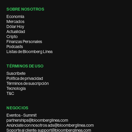
SOBRE NOSOTROS
Economía
Mercados
Dólar Hoy
Actualidad
Cripto
Finanzas Personales
Podcasts
Listas de Bloomberg Línea
TÉRMINOS DE USO
Suscríbete
Política de privacidad
Términos de suscripción
Tecnología
T&C
NEGOCIOS
Eventos - Summit
partnerships@bloomberglinea.com
Anúnciate con nosotros ads@bloomberglinea.com
Soporte al cliente: support@bloomberglinea.com