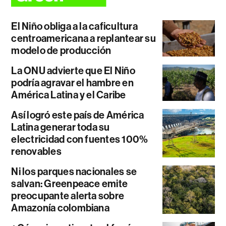
El Niño obliga a la caficultura
centroamericana a replantear su
modelo de producción
La ONU advierte que El Niño
podría agravar el hambre en
América Latina y el Caribe
Así logró este país de América
Latina generar toda su
electricidad con fuentes 100%
renovables
Ni los parques nacionales se
salvan: Greenpeace emite
preocupante alerta sobre
Amazonía colombiana