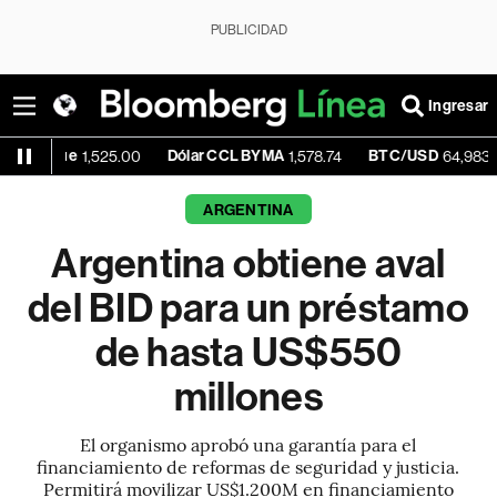
PUBLICIDAD
Ingresar
ue
Dólar CCL BYMA
BTC/USD
+0
1,525.00
1,578.74
64,983.39
ARGENTINA
Argentina obtiene aval
del BID para un préstamo
de hasta US$550
millones
El organismo aprobó una garantía para el
financiamiento de reformas de seguridad y justicia.
Permitirá movilizar US$1.200M en financiamiento