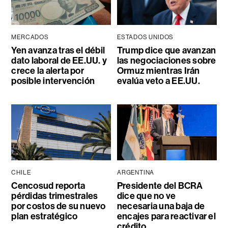
MERCADOS
ESTADOS UNIDOS
Yen avanza tras el débil
Trump dice que avanzan
dato laboral de EE.UU. y
las negociaciones sobre
crece la alerta por
Ormuz mientras Irán
posible intervención
evalúa veto a EE.UU.
CHILE
ARGENTINA
Cencosud reporta
Presidente del BCRA
pérdidas trimestrales
dice que no ve
por costos de su nuevo
necesaria una baja de
plan estratégico
encajes para reactivar el
crédito