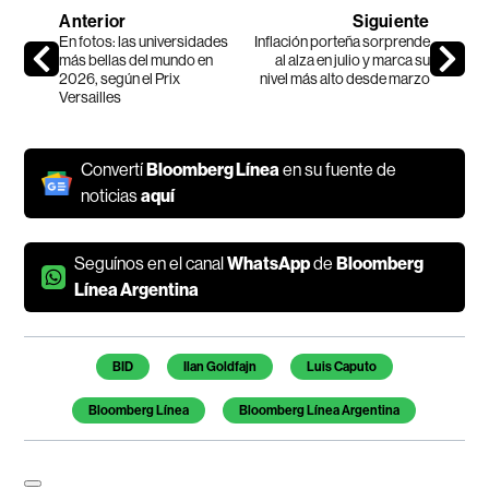
Anterior
Siguiente
En fotos: las universidades
Inflación porteña sorprende
más bellas del mundo en
al alza en julio y marca su
2026, según el Prix
nivel más alto desde marzo
Versailles
Convertí
Bloomberg Línea
en su fuente de
noticias
aquí
Seguínos en el canal
WhatsApp
de
Bloomberg
Línea Argentina
Temas de este artículo
BID
Ilan Goldfajn
Luis Caputo
Bloomberg Línea
Bloomberg Línea Argentina