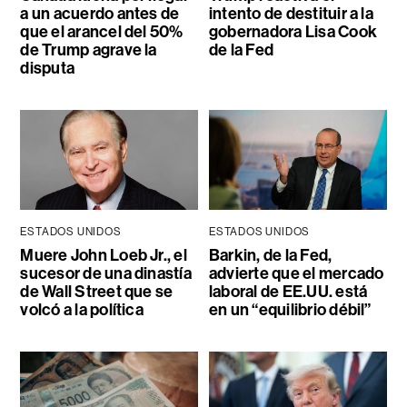
a un acuerdo antes de
intento de destituir a la
que el arancel del 50%
gobernadora Lisa Cook
de Trump agrave la
de la Fed
disputa
ESTADOS UNIDOS
ESTADOS UNIDOS
Muere John Loeb Jr., el
Barkin, de la Fed,
sucesor de una dinastía
advierte que el mercado
de Wall Street que se
laboral de EE.UU. está
volcó a la política
en un “equilibrio débil”