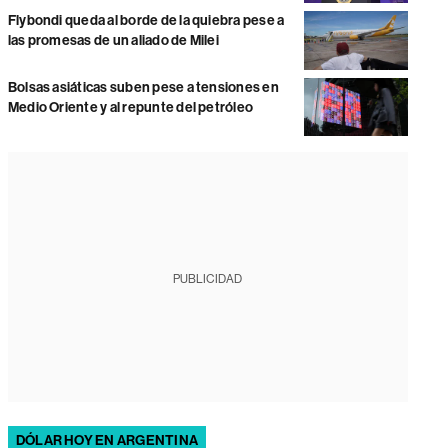
Flybondi queda al borde de la quiebra pese a
las promesas de un aliado de Milei
Bolsas asiáticas suben pese a tensiones en
Medio Oriente y al repunte del petróleo
PUBLICIDAD
DÓLAR HOY EN ARGENTINA