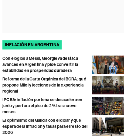
INFLACIÓN EN ARGENTINA
Con elogios a Messi, Georgieva destaca
avances en Argentina y pide convertir la
estabilidad en prosperidad duradera
Reforma de la Carta Orgánica del BCRA: qué
propone Milei y lecciones de la experiencia
regional
IPCBA: inflación porteña se desacelera en
junio y perfora el piso de 2% tras nueve
meses
El optimismo del Galicia con el dólar y qué
espera de la inflación y tasas para el resto del
2026