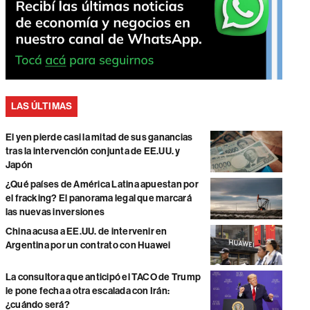
LAS ÚLTIMAS
El yen pierde casi la mitad de sus ganancias
tras la intervención conjunta de EE.UU. y
Japón
¿Qué países de América Latina apuestan por
el fracking? El panorama legal que marcará
las nuevas inversiones
China acusa a EE.UU. de intervenir en
Argentina por un contrato con Huawei
La consultora que anticipó el TACO de Trump
le pone fecha a otra escalada con Irán:
¿cuándo será?