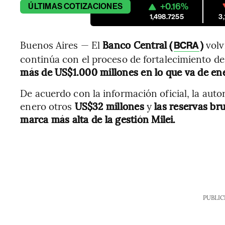
+0.16%
ÚLTIMAS
COTIZACIONES
1,498.7255
3
Buenos Aires — El
Banco Central (
)
volv
BCRA
continúa con el proceso de fortalecimiento de 
más de US$1.000 millones en lo que va de en
De acuerdo con la información oficial, la aut
enero otros
US$32 millones
y
las reservas br
marca más alta de la gestión Milei.
PUBLIC