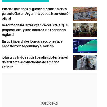
Precios de bonos sugieren dinámica alcista
para el dólar en Argentina pese a intervención
oficial
Reforma de la Carta Orgánica del BCRA: qué
propone Milei y lecciones de la experiencia
regional
En qué invertir: los bonos y acciones que
elige Neix en Argentina y el mundo
¿Hasta cuándo seguirá perdiendo terreno el
dólar frente a las monedas de América
Latina?
PUBLICIDAD