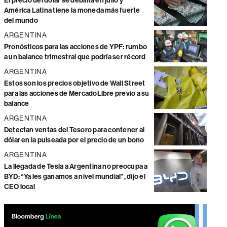
El precio del dólar se debilita en julio y
América Latina tiene la moneda más fuerte
del mundo
ARGENTINA
Pronósticos para las acciones de YPF: rumbo
a un balance trimestral que podría ser récord
ARGENTINA
Estos son los precios objetivo de Wall Street
para las acciones de MercadoLibre previo a su
balance
ARGENTINA
Detectan ventas del Tesoro para contener al
dólar en la pulseada por el precio de un bono
ARGENTINA
La llegada de Tesla a Argentina no preocupa a
BYD: “Ya les ganamos a nivel mundial”, dijo el
CEO local