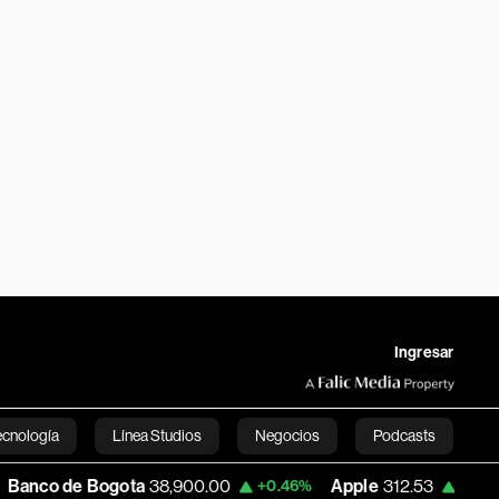
Ingresar
ecnología
Línea Studios
Negocios
Podcasts
 Bogota
38,900.00
Apple
312.53
USD 
+0.46%
+0.51%
English