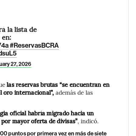
á la lista de
en:
V4a
#ReservasBCRA
UdsuL5
uary 27, 2026
que
las reservas brutas “se encuentran en
 oro internacional”,
además de las
gia oficial habría migrado hacia un
por mayor oferta de divisas”
, indicó.
500 puntos por primera vez en más de siete