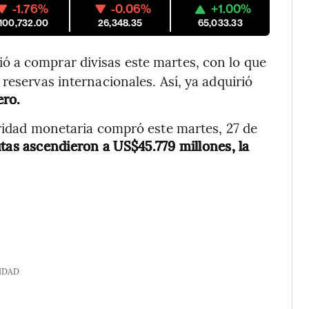
-1.76%
-0.06%
+1.00%
,100,732.00
26,348.35
65,033.33
ió a comprar divisas este martes, con lo que
reservas internacionales. Así, ya adquirió
ero.
oridad monetaria compró este martes, 27 de
utas ascendieron a US$45.779 millones, la
IDAD