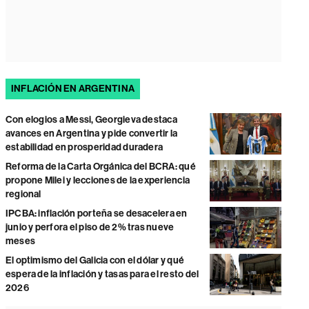
INFLACIÓN EN ARGENTINA
Con elogios a Messi, Georgieva destaca
avances en Argentina y pide convertir la
estabilidad en prosperidad duradera
Reforma de la Carta Orgánica del BCRA: qué
propone Milei y lecciones de la experiencia
regional
IPCBA: inflación porteña se desacelera en
junio y perfora el piso de 2% tras nueve
meses
El optimismo del Galicia con el dólar y qué
espera de la inflación y tasas para el resto del
2026