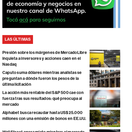
LAS ÚLTIMAS
Presión sobre los márgenes de MercadoLibre
inquieta a inversores y acciones caen en el
Nasdaq
Caputo suma dólares mientras analistas se
preguntan a dónde fueron los pesos de la
última licitación
La acción más rentable del S&P 500 cae con
fuerza tras sus resultados: qué preocupa al
mercado
Alphabet busca recaudar hasta US$25.000
millones con una emisión de bonos en EE.UU.