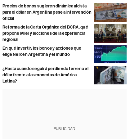
Precios de bonos sugieren dinámica alcista
para el dólar en Argentina pese a intervención
oficial
Reforma de la Carta Orgánica del BCRA: qué
propone Milei y lecciones de la experiencia
regional
En qué invertir: los bonos y acciones que
elige Neix en Argentina y el mundo
¿Hasta cuándo seguirá perdiendo terreno el
dólar frente a las monedas de América
Latina?
PUBLICIDAD