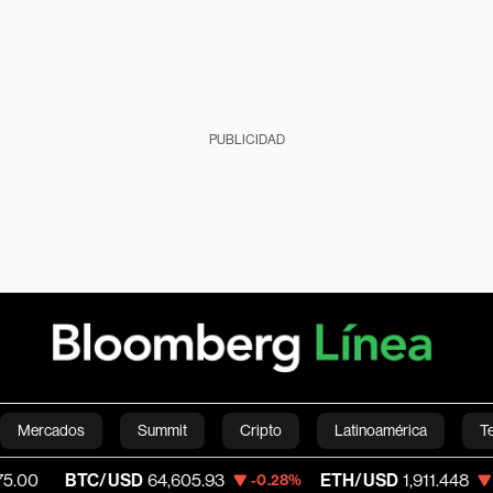
PUBLICIDAD
Mercados
Summit
Cripto
Latinoamérica
T
TC/USD
64,605.93
ETH/USD
1,911.448
V
-0.28%
-0.23%
Green
Economía
Estilo de vida
Mundo
Videos