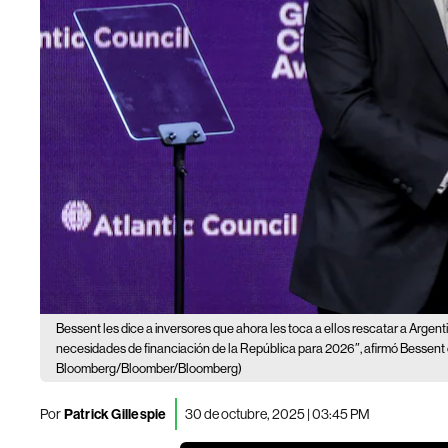
Bessent les dice a inversores que ahora les toca a ellos rescatar a Argent
necesidades de financiación de la República para 2026″, afirmó Bessent 
Bloomberg/Bloomber/Bloomberg)
Por
Patrick Gillespie
30 de octubre, 2025 | 03:45 PM