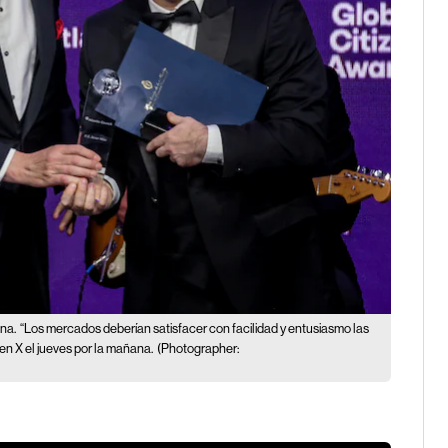
ina.
“Los mercados deberían satisfacer con facilidad y entusiasmo las
en X el jueves por la mañana.
(Photographer: