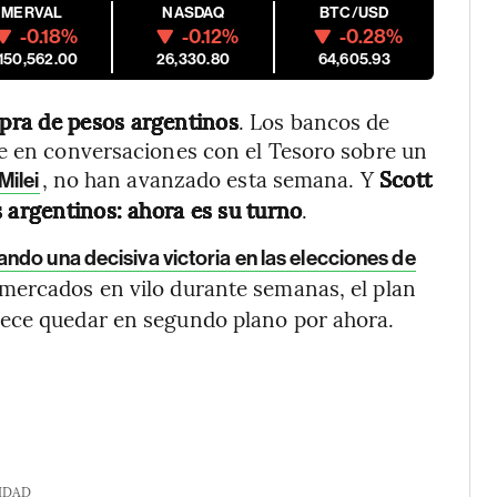
MERVAL
NASDAQ
BTC/USD
-0.18%
-0.12%
-0.28%
,150,562.00
26,330.80
64,605.93
pra de pesos argentinos
. Los bancos de
re en conversaciones con el Tesoro sobre un
, no han avanzado esta semana. Y
Scott
Milei
s argentinos: ahora es su turno
.
rando una decisiva victoria en las elecciones de
mercados en vilo durante semanas, el plan
rece quedar en segundo plano por ahora.
IDAD