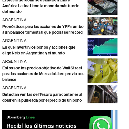
El precio del dólar se debilita en julio y
América Latina tiene la moneda más fuerte
del mundo
ARGENTINA
Pronósticos para las acciones de YPF: rumbo
a un balance trimestral que podría ser récord
ARGENTINA
En qué invertir: los bonos y acciones que
elige Neix en Argentina y el mundo
ARGENTINA
Estos son los precios objetivo de Wall Street
para las acciones de MercadoLibre previo a su
balance
ARGENTINA
Detectan ventas del Tesoro para contener al
dólar en la pulseada por el precio de un bono