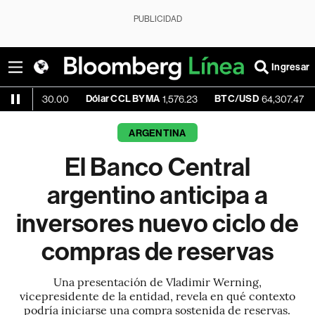
PUBLICIDAD
Ingresar
Dólar CCL BYMA
BTC/USD
-0.13%
30.00
1,576.23
64,307.47
ARGENTINA
El Banco Central
argentino anticipa a
inversores nuevo ciclo de
compras de reservas
Una presentación de Vladimir Werning,
vicepresidente de la entidad, revela en qué contexto
podría iniciarse una compra sostenida de reservas.