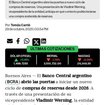
El Banco Central argentino abre las puertas a nuevo ciclo de
compras de reservas.
Una presentación de Vladimir Werning,
vicepresidente de la entidad, anticipa en qué contexto podría iniciarse
una compra sostenida de reservas.
Por
Tomás Carrió
29 de octubre, 2025 | 03:54 PM
ÚLTIMAS
COTIZACIONES
DÓLAR OFICIAL
MERVAL
NASDAQ
+0.16%
-1.76%
-0.06%
1,498.7255
3,100,732.00
26,348.35
Buenos Aires — El
Banco Central argentino
(
)
abrió las puertas
a iniciar un nuevo
BCRA
ciclo de
compras de reservas desde 2026
. A
través de una presentación de su
vicepresidente
Vladimir
Werning
, la entidad