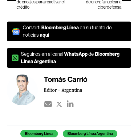
de encajes para reactivar el
de energía nuclear a
crédito
ciberdefensa
Convertí
Bloomberg Línea
en su fuente de
noticias
aquí
Seguínos en el canal
WhatsApp
de
Bloomberg
Línea Argentina
Tomás Carrió
Editor - Argentina
Temas de este artículo
Bloomberg Línea
Bloomberg Línea Argentina