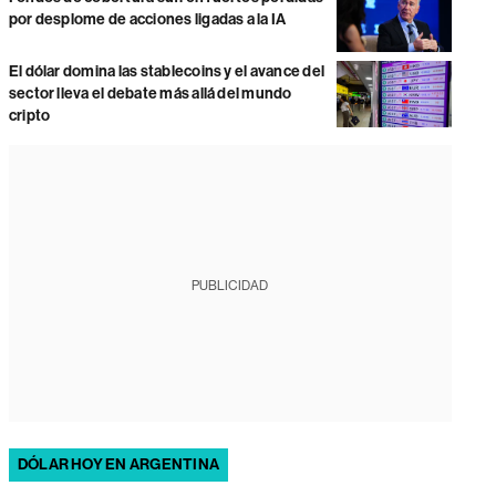
por desplome de acciones ligadas a la IA
El dólar domina las stablecoins y el avance del
sector lleva el debate más allá del mundo
cripto
PUBLICIDAD
DÓLAR HOY EN ARGENTINA