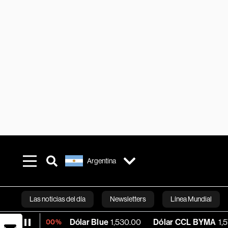
Argentina
Las noticias del día
Newsletters
Línea Mundial
Dólar Blue
1,530.00
Dólar CCL BYMA
1,575.72
-0.00%
Bloomberg 