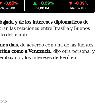
-0.65%
+0.89%
-0.39%
176,575.33
67,118.04
64,532.30
bajada y de los intereses diplomáticos de
oran las relaciones entre Brasilia y Buenos
to del asunto.
imos días
, de acuerdo con una de las fuentes.
entina como a Venezuela
, dijo otra persona, y
 embajada y los intereses de Perú en
IDAD