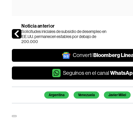
Noticia anterior
Solicitudes iniciales de subsidio de desempleo en
EE.UU. permanecen estables por debajo de
200.000
Bloomberg Líne
Convertí
WhatsAp
Seguínos en el canal
Temas de este artículo
Argentina
Venezuela
Javier Milei