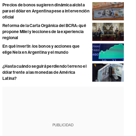
Precios de bonos sugieren dinámica alcista
para el dólar en Argentina pese a intervención
oficial
Reforma de la Carta Orgánica del BCRA: qué
propone Milei y lecciones de la experiencia
regional
En qué invertir: los bonos y acciones que
elige Neix en Argentina y el mundo
¿Hasta cuándo seguirá perdiendo terreno el
dólar frente a las monedas de América
Latina?
PUBLICIDAD