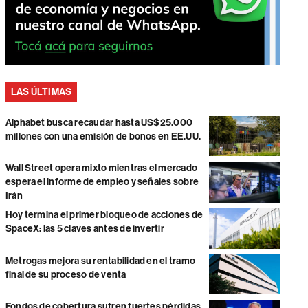
LAS ÚLTIMAS
Alphabet busca recaudar hasta US$25.000
millones con una emisión de bonos en EE.UU.
Wall Street opera mixto mientras el mercado
espera el informe de empleo y señales sobre
Irán
Hoy termina el primer bloqueo de acciones de
SpaceX: las 5 claves antes de invertir
Metrogas mejora su rentabilidad en el tramo
final de su proceso de venta
Fondos de cobertura sufren fuertes pérdidas