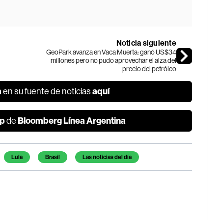
Noticia siguiente
GeoPark avanza en Vaca Muerta: ganó US$34
millones pero no pudo aprovechar el alza del
precio del petróleo
a
aquí
en su fuente de noticias
p
Bloomberg Línea Argentina
de
Lula
Brasil
Las noticias del día