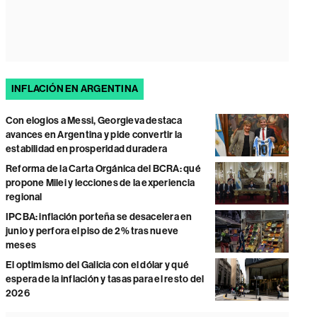
INFLACIÓN EN ARGENTINA
Con elogios a Messi, Georgieva destaca
avances en Argentina y pide convertir la
estabilidad en prosperidad duradera
Reforma de la Carta Orgánica del BCRA: qué
propone Milei y lecciones de la experiencia
regional
IPCBA: inflación porteña se desacelera en
junio y perfora el piso de 2% tras nueve
meses
El optimismo del Galicia con el dólar y qué
espera de la inflación y tasas para el resto del
2026