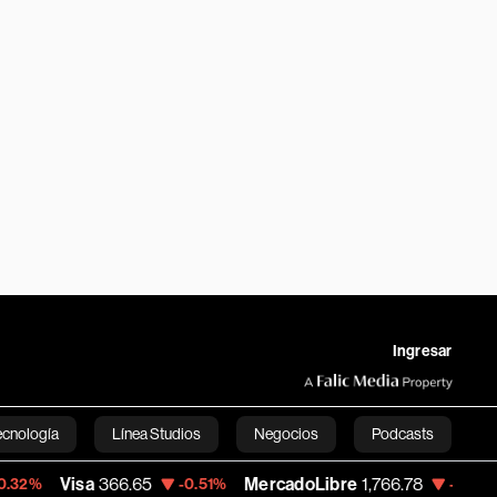
Ingresar
ecnología
Línea Studios
Negocios
Podcasts
isa
366.65
MercadoLibre
1,766.78
Banco
-0.51%
-8.22%
English