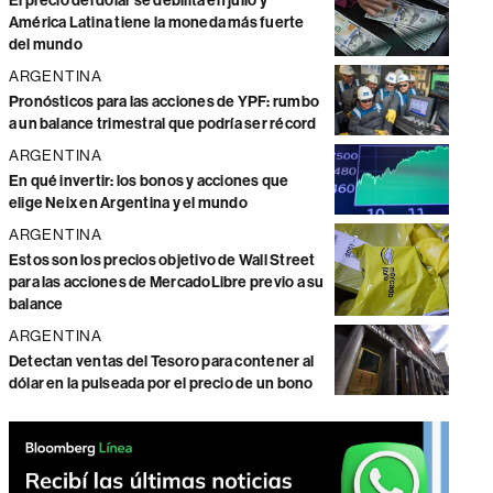
El precio del dólar se debilita en julio y
América Latina tiene la moneda más fuerte
del mundo
ARGENTINA
Pronósticos para las acciones de YPF: rumbo
a un balance trimestral que podría ser récord
ARGENTINA
En qué invertir: los bonos y acciones que
elige Neix en Argentina y el mundo
ARGENTINA
Estos son los precios objetivo de Wall Street
para las acciones de MercadoLibre previo a su
balance
ARGENTINA
Detectan ventas del Tesoro para contener al
dólar en la pulseada por el precio de un bono