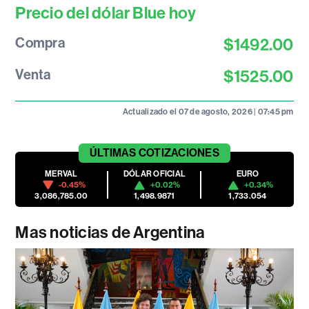
Precio del dólar Blue hoy
Compra
$1492.00
Venta
$1525.00
Actualizado el 07 de agosto, 2026 | 07:45 pm
ÚLTIMAS
COTIZACIONES
MERVAL
DÓLAR OFICIAL
EURO
-0.45%
+0.02%
+0.34%
3,086,785.00
1,498.9871
1,733.054
Mas noticias de Argentina