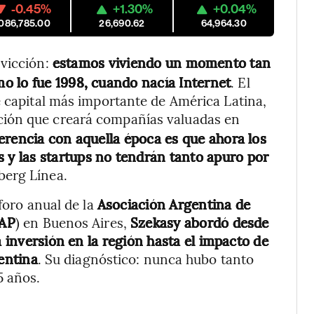
-0.45%
+1.30%
+0.04%
,086,785.00
26,690.62
64,964.30
vicción:
estamos viviendo un momento tan
o lo fue 1998, cuando nacía Internet
. El
e capital más importante de América Latina,
ción que creará compañías valuadas en
ferencia con aquella época es que ahora los
y las startups no tendrán tanto apuro por
berg Línea.
foro anual de la
Asociación Argentina de
AP
)
en Buenos Aires,
Szekasy abordó desde
a inversión en la región hasta el impacto de
gentina
. Su diagnóstico: nunca hubo tanto
5 años.