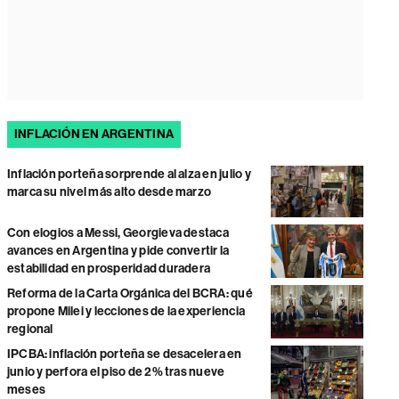
INFLACIÓN EN ARGENTINA
Inflación porteña sorprende al alza en julio y
marca su nivel más alto desde marzo
Con elogios a Messi, Georgieva destaca
avances en Argentina y pide convertir la
estabilidad en prosperidad duradera
Reforma de la Carta Orgánica del BCRA: qué
propone Milei y lecciones de la experiencia
regional
IPCBA: inflación porteña se desacelera en
junio y perfora el piso de 2% tras nueve
meses