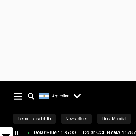
Argentina
Las noticias del día
Newsletters
Línea Mundial
Dólar Blue
1,525.00
Dólar CCL BYMA
1,578.74
BTC/
2%
Bloomberg 