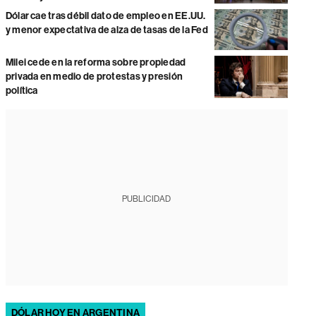
Dólar cae tras débil dato de empleo en EE.UU.
y menor expectativa de alza de tasas de la Fed
Milei cede en la reforma sobre propiedad
privada en medio de protestas y presión
política
PUBLICIDAD
DÓLAR HOY EN ARGENTINA