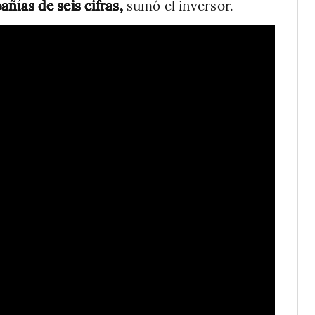
ñías de seis cifras,
sumó el inversor.