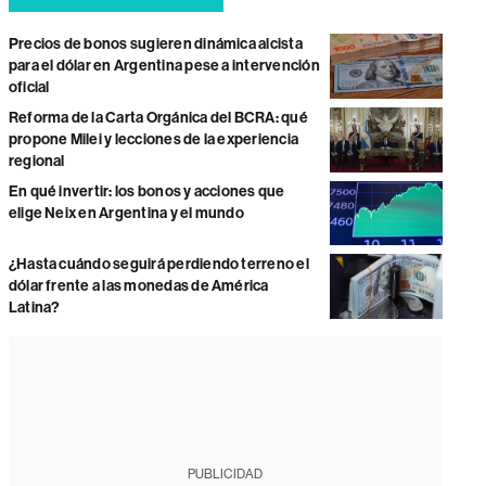
Precios de bonos sugieren dinámica alcista
para el dólar en Argentina pese a intervención
oficial
Reforma de la Carta Orgánica del BCRA: qué
propone Milei y lecciones de la experiencia
regional
En qué invertir: los bonos y acciones que
elige Neix en Argentina y el mundo
¿Hasta cuándo seguirá perdiendo terreno el
dólar frente a las monedas de América
Latina?
PUBLICIDAD