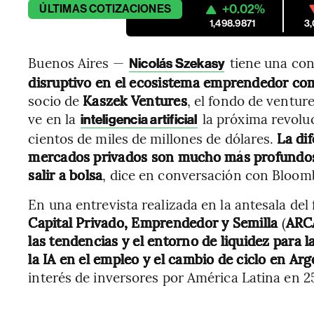
+0.02%
ÚLTIMAS
COTIZACIONES
1,498.9871
3
Buenos Aires —
tiene una con
Nicolás Szekasy
disruptivo en el ecosistema emprendedor com
socio de
Kaszek Ventures
, el fondo de ventur
ve en la
la próxima revolu
inteligencia artificial
cientos de miles de millones de dólares.
La di
mercados privados son mucho más profundos 
salir a bolsa
, dice en conversación con Bloom
En una entrevista realizada en la antesala del 
Capital Privado, Emprendedor y Semilla
(
ARC
las tendencias y el entorno de liquidez para l
la IA en el empleo y el cambio de ciclo en Ar
interés de inversores por América Latina en 2