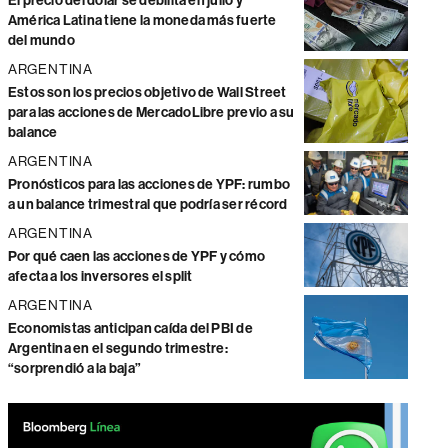
El precio del dólar se debilita en julio y
América Latina tiene la moneda más fuerte
del mundo
ARGENTINA
Estos son los precios objetivo de Wall Street
para las acciones de MercadoLibre previo a su
balance
ARGENTINA
Pronósticos para las acciones de YPF: rumbo
a un balance trimestral que podría ser récord
ARGENTINA
Por qué caen las acciones de YPF y cómo
afecta a los inversores el split
ARGENTINA
Economistas anticipan caída del PBI de
Argentina en el segundo trimestre:
“sorprendió a la baja”