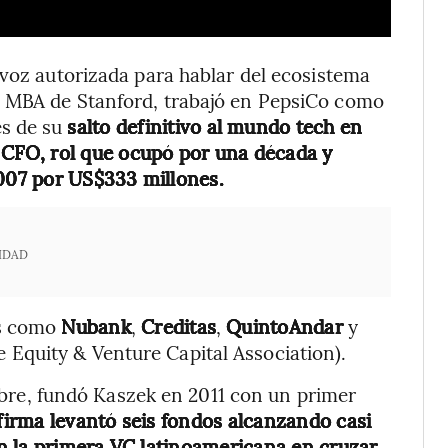
 voz autorizada para hablar del ecosistema
y MBA de Stanford, trabajó en PepsiCo como
es de su
salto definitivo al mundo tech en
CFO, rol que ocupó por una década y
2007 por US$333 millones.
IDAD
as como
Nubank
,
Creditas
,
QuintoAndar
y
e Equity & Venture Capital Association).
bre, fundó Kaszek en 2011 con un primer
firma levantó seis fondos alcanzando casi
n la primera VC latinoamericana en cruzar