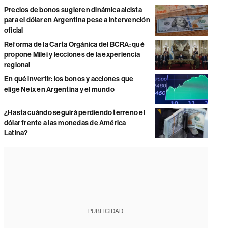
Precios de bonos sugieren dinámica alcista
para el dólar en Argentina pese a intervención
oficial
Reforma de la Carta Orgánica del BCRA: qué
propone Milei y lecciones de la experiencia
regional
En qué invertir: los bonos y acciones que
elige Neix en Argentina y el mundo
¿Hasta cuándo seguirá perdiendo terreno el
dólar frente a las monedas de América
Latina?
PUBLICIDAD