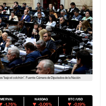
s “bajo el colchón”.
Fuente: Cámara de Diputados de la Nación
MERVAL
NASDAQ
BTC/USD
-1.76%
-0.06%
-0.19%