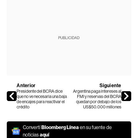
PUBLICIDAD
Anterior
Siguiente
Presidente del BCRA dice
Argentina paga intereses al
que no ve necesaria una baja
FMI y reservas del BCRA
de encajes para reactivar el
quedan por debajo de los
crédito
US$50.000 millones
Convertí
Bloomberg Línea
en su fuente de
noticias
aquí