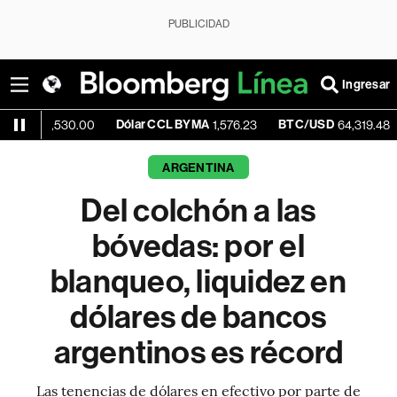
PUBLICIDAD
Ingresar
Dólar CCL BYMA
BTC/USD
-0.11%
530.00
1,576.23
64,319.48
ARGENTINA
Del colchón a las
bóvedas: por el
blanqueo, liquidez en
dólares de bancos
argentinos es récord
Las tenencias de dólares en efectivo por parte de