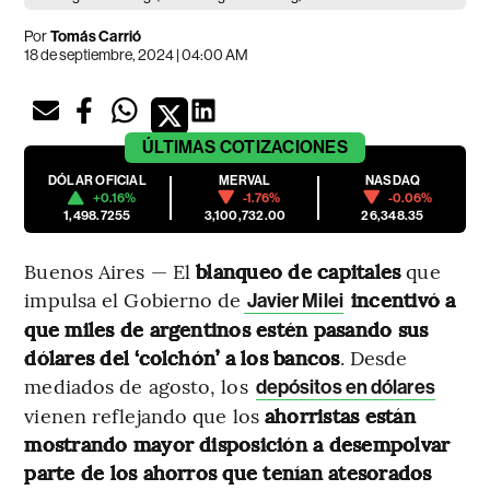
Por
Tomás Carrió
18 de septiembre, 2024 | 04:00 AM
ÚLTIMAS
COTIZACIONES
DÓLAR OFICIAL
MERVAL
NASDAQ
+0.16%
-1.76%
-0.06%
1,498.7255
3,100,732.00
26,348.35
Buenos Aires — El
blanqueo de capitales
que
impulsa el Gobierno de
incentivó a
Javier Milei
que miles de argentinos estén pasando sus
dólares del ‘colchón’ a los bancos
. Desde
mediados de agosto, los
depósitos en dólares
vienen reflejando que los
ahorristas están
mostrando mayor disposición a desempolvar
parte de los ahorros que tenían atesorados