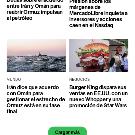
Dudas sobre el acuerdo
Presión sobre los
entre Irán y Omán para
márgenes de
reabrir Ormuz impulsan
MercadoLibre inquieta a
al petróleo
inversores y acciones
caen en el Nasdaq
MUNDO
NEGOCIOS
Irán dice que acuerdo
Burger King dispara sus
con Omán para
ventas en EE.UU. con un
gestionar el estrecho de
nuevo Whopper y una
Ormuz está en su fase
promoción de Star Wars
final
Cargar más