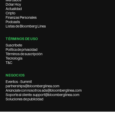
Mercados
Dólar Hoy
Actualidad
Cripto
Finanzas Personales
Podcasts
Listas de Bloomberg Línea
TÉRMINOS DE USO
Suscríbete
Política de privacidad
Términos de suscripción
Tecnología
T&C
NEGOCIOS
Eventos - Summit
partnerships@bloomberglinea.com
Anúnciate con nosotros ads@bloomberglinea.com
Soporte al cliente: support@bloomberglinea.com
Soluciones de publicidad