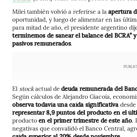
Milei también volvió a referirse a la
apertura d
oportunidad, y luego de alimentar en las últi
para mitad de año, el presidente argentino dij
terminemos de sanear el balance del BCRA” y 
pasivos remunerados
.
PUBLIC
El
stock
actual de
deuda remunerada del Banco
Según cálculos de Alejandro Giacoia, econom
observa todavía una caída significativa
desde 
representar 8,9 puntos del producto en el úl
producto
en el primer trimestre de este año
.
negativas que convalidó el Banco Central, ag
caída superior al 20% desde noviembre
.