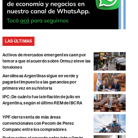
LAS ÚLTIMAS
Activos de mercados emergentes caen por
temor a que el acuerdo sobre Ormuz eleve las
tensiones
Aerolíneas Argentinas sigue en verde y
pagará el impuesto a las ganancias por
primera vez en su historia
IPC: De cuánto fue la inflación de julio en
Argentina, según el último REM del BCRA
YPF cierra venta de más áreas
convencionales con Pecom de Perez
Companc entre los compradores