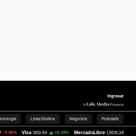
Ingresar
ecnología
Línea Studios
Negocios
Podcasts
Visa
369.49
MercadoLibre
1,808.345
+0.26%
-6.06%
English