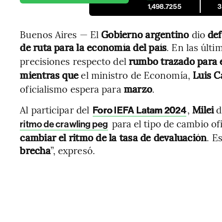
1,498.7255
3
Buenos Aires — El
Gobierno argentino
dio
def
de ruta para la economía del país
. En las últi
precisiones respecto del
rumbo trazado para el
mientras que
el ministro de Economía,
Luis C
oficialismo espera para
marzo
.
Al participar del
,
Milei
d
Foro IEFA Latam 2024
para el tipo de cambio ofic
ritmo de crawling peg
cambiar el ritmo de la tasa de devaluación
. E
brecha
”, expresó.