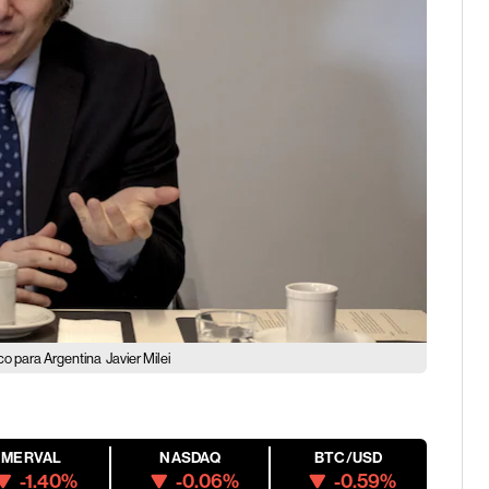
ico para Argentina
Javier Milei
MERVAL
NASDAQ
BTC/USD
-1.40%
-0.06%
-0.59%