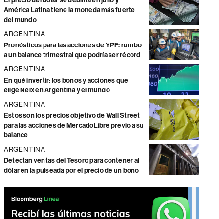
El precio del dólar se debilita en julio y
América Latina tiene la moneda más fuerte
del mundo
ARGENTINA
Pronósticos para las acciones de YPF: rumbo
a un balance trimestral que podría ser récord
ARGENTINA
En qué invertir: los bonos y acciones que
elige Neix en Argentina y el mundo
ARGENTINA
Estos son los precios objetivo de Wall Street
para las acciones de MercadoLibre previo a su
balance
ARGENTINA
Detectan ventas del Tesoro para contener al
dólar en la pulseada por el precio de un bono