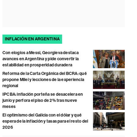
INFLACIÓN EN ARGENTINA
Con elogios a Messi, Georgieva destaca
avances en Argentina y pide convertir la
estabilidad en prosperidad duradera
Reforma de la Carta Orgánica del BCRA: qué
propone Milei y lecciones de la experiencia
regional
IPCBA: inflación porteña se desacelera en
junio y perfora el piso de 2% tras nueve
meses
El optimismo del Galicia con el dólar y qué
espera de la inflación y tasas para el resto del
2026