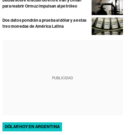
Dudas sobre el acuerdo entre Irán y Omán
para reabrir Ormuz impulsan al petróleo
Dos datos pondrán a prueba al dólar y a estas
tres monedas de América Latina
PUBLICIDAD
DÓLAR HOY EN ARGENTINA