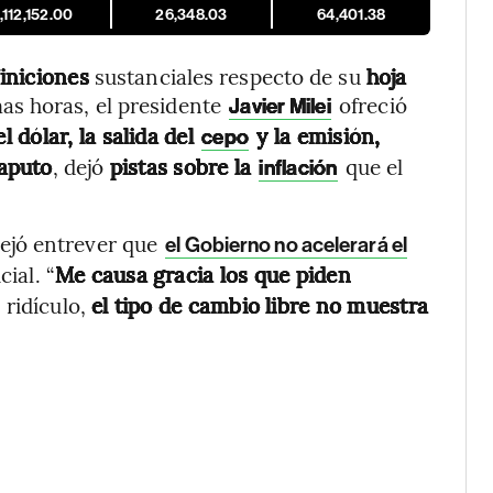
,112,152.00
26,348.03
64,401.38
iniciones
sustanciales respecto de su
hoja
mas horas, el presidente
ofreció
Javier Milei
 dólar, la salida del
y la emisión,
cepo
aputo
, dejó
pistas sobre la
que el
inflación
ejó entrever que
el Gobierno no acelerará el
ial. “
Me causa gracia los que piden
s ridículo,
el tipo de cambio libre no muestra