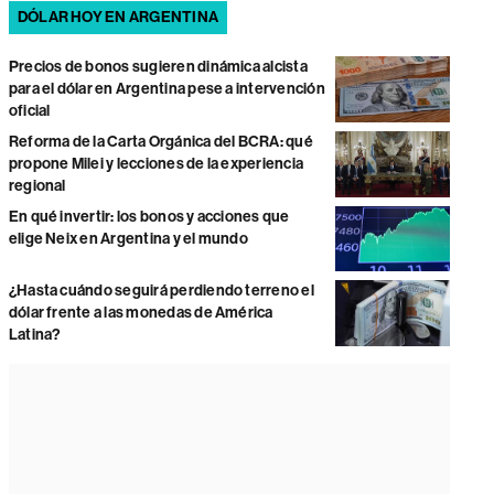
DÓLAR HOY EN ARGENTINA
Precios de bonos sugieren dinámica alcista
para el dólar en Argentina pese a intervención
oficial
Reforma de la Carta Orgánica del BCRA: qué
propone Milei y lecciones de la experiencia
regional
En qué invertir: los bonos y acciones que
elige Neix en Argentina y el mundo
¿Hasta cuándo seguirá perdiendo terreno el
dólar frente a las monedas de América
Latina?