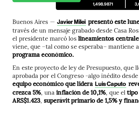
1,498.9871
3
Buenos Aires —
presentó este lun
Javier Milei
través de un mensaje grabado desde Casa Rosa
el presidente marcó los
lineamientos central
viene, que –tal como se esperaba– mantiene 
programa económico.
En este proyecto de ley de Presupuesto, que ll
aprobada por el Congreso -algo inédito desde 
equipo económico que lidera
reve
Luis Caputo
crezca 5%
, una
inflación de 10,1%
, que el
tipo
ARS$1.423
,
superávit primario de 1,5% y finan