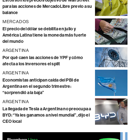
Estos son los precios objetivo de Wall Street
para las acciones de MercadoLibre previo a su
balance
MERCADOS
El precio del dólar se debilita en julio y
América Latina tiene la moneda más fuerte
del mundo
ARGENTINA
Por qué caen las acciones de YPF y cómo
afecta a los inversores el split
ARGENTINA
Economistas anticipan caída del PBI de
Argentina en el segundo trimestre:
“sorprendió a la baja”
ARGENTINA
La llegada de Tesla a Argentina no preocupa a
BYD: “Ya les ganamos a nivel mundial”, dijo el
CEO local