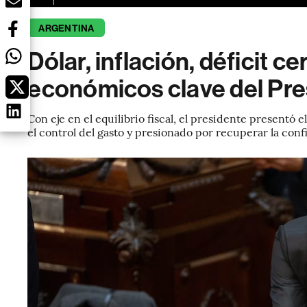
ARGENTINA
Dólar, inflación, déficit c
económicos clave del Pr
Con eje en el equilibrio fiscal, el presidente presentó
el control del gasto y presionado por recuperar la con