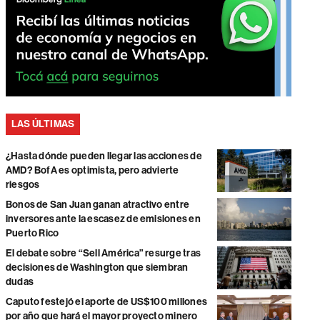
LAS ÚLTIMAS
¿Hasta dónde pueden llegar las acciones de
AMD? BofA es optimista, pero advierte
riesgos
Bonos de San Juan ganan atractivo entre
inversores ante la escasez de emisiones en
Puerto Rico
El debate sobre “Sell América” resurge tras
decisiones de Washington que siembran
dudas
Caputo festejó el aporte de US$100 millones
por año que hará el mayor proyecto minero