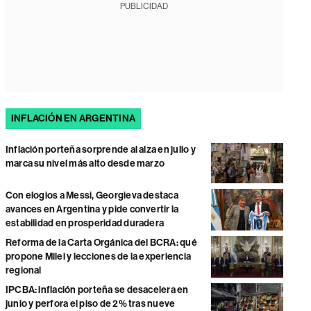
PUBLICIDAD
INFLACIÓN EN ARGENTINA
Inflación porteña sorprende al alza en julio y
marca su nivel más alto desde marzo
Con elogios a Messi, Georgieva destaca
avances en Argentina y pide convertir la
estabilidad en prosperidad duradera
Reforma de la Carta Orgánica del BCRA: qué
propone Milei y lecciones de la experiencia
regional
IPCBA: inflación porteña se desacelera en
junio y perfora el piso de 2% tras nueve