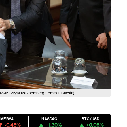
(Bloomberg/Tomas F. Cuesta)
5 en en Congreso
MERVAL
NASDAQ
BTC/USD
-0.45%
+1.30%
+0.06%