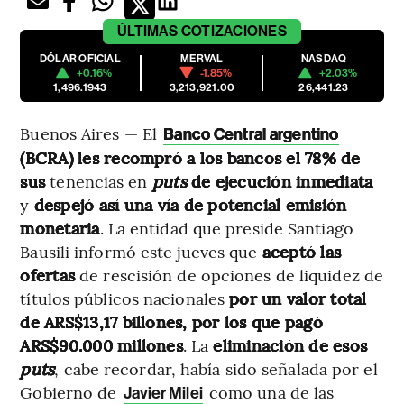
ÚLTIMAS
COTIZACIONES
DÓLAR OFICIAL
MERVAL
NASDAQ
+0.16%
-1.85%
+2.03%
1,496.1943
3,213,921.00
26,441.23
Buenos Aires — El
Banco Central argentino
(BCRA) les recompró a los bancos el 78% de
sus
tenencias en
puts
de ejecución inmediata
y
despejó así una vía de potencial emisión
monetaria
. La entidad que preside Santiago
Bausili informó este jueves que
aceptó las
ofertas
de rescisión de opciones de liquidez de
títulos públicos nacionales
por un valor total
de ARS$13,17 billones, por los que pagó
ARS$90.000 millones
. La
eliminación de esos
puts
, cabe recordar, había sido señalada por el
Gobierno de
como una de las
Javier Milei