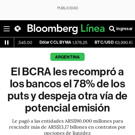
PUBLICIDAD
Ingresar
Dólar CCL BYMA
BTC/USD
+0.39
,545.00
1,578.25
63,990.67
ARGENTINA
El BCRA les recompró a
los bancos el 78% de los
puts y despeja otra vía de
potencial emisión
Le pagó a las entidades ARS$90.000 millones para
rescindir más de ARS$13,17 billones en contratos por
opciones de liquidez