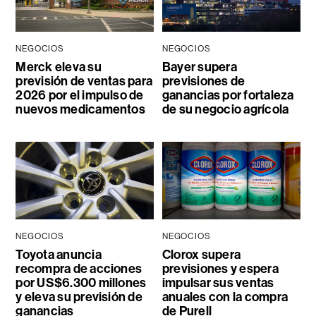
NEGOCIOS
NEGOCIOS
Merck eleva su
Bayer supera
previsión de ventas para
previsiones de
2026 por el impulso de
ganancias por fortaleza
nuevos medicamentos
de su negocio agrícola
NEGOCIOS
NEGOCIOS
Toyota anuncia
Clorox supera
recompra de acciones
previsiones y espera
por US$6.300 millones
impulsar sus ventas
y eleva su previsión de
anuales con la compra
ganancias
de Purell