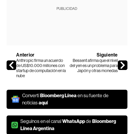
PUBLICIDAD
Anterior
Siguiente
Anthropic firma un acuerdo
Bessent afirma que el nivel
de US$10.000 millones con
del yen es un problema para
startup de computación en la
Japón y otras monedas
nube
Convertí
Bloomberg Línea
en su fuente de
noticias
aquí
Seguínos en el canal
WhatsApp
de
Bloomberg
Línea Argentina