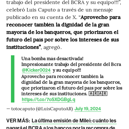
trabajo del presidente del BCRA y su equipo!!!”,
celebró Luis Caputo a través de un mensaje
publicado en su cuenta de X. “
Aprovecho para
reconocer también la dignidad de la gran
mayoría de los banqueros, que priorizaron el
futuro del país por sobre los intereses de sus
instituciones”
, agregó.
Una bomba más desactivada!
Impresionante trabajo del presidente del Bcra
y su equipo!!!
@Kicker0024
Aprovecho para reconocer también la
dignidad de la gran mayoría de los banqueros,
que priorizaron el futuro del país por sobre los
intereses de sus instituciones. 🇦🇷🇦🇷
https://t.co/7oSXDGBgLq
— totocaputo (@LuisCaputoAR)
July 19, 2024
VER MÁS:
La última emisión de Milei: cuánto les
pagará el BCRA a los bancos por la recompra de