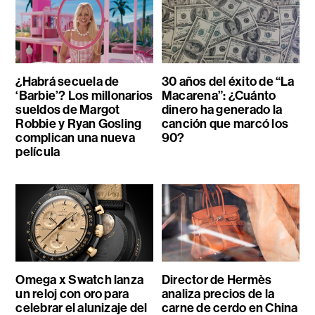
¿Habrá secuela de
30 años del éxito de “La
‘Barbie’? Los millonarios
Macarena”: ¿Cuánto
sueldos de Margot
dinero ha generado la
Robbie y Ryan Gosling
canción que marcó los
complican una nueva
90?
película
Omega x Swatch lanza
Director de Hermès
un reloj con oro para
analiza precios de la
celebrar el alunizaje del
carne de cerdo en China