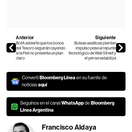
Anterior
Siguiente
BofA advierte que los bonos
Bolsas asiáticas pierden
del Tesoro seguirán cayendo
impulso pese al repunte
si la Fed no presenta un plan
tecnológico de Wall Street y
claro
el yen se estabiliza
Convertí
Bloomberg Línea
en su fuente de
noticias
aquí
Seguínos en el canal
WhatsApp
de
Bloomberg
Línea Argentina
Francisco Aldaya