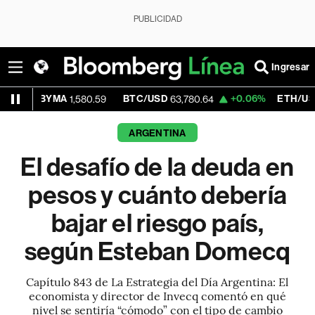
PUBLICIDAD
Ingresar
L BYMA
BTC/USD
+0.06%
ETH/USD
1,580.59
63,780.64
1,865.
ARGENTINA
El desafío de la deuda en
pesos y cuánto debería
bajar el riesgo país,
según Esteban Domecq
Capítulo 843 de La Estrategia del Día Argentina: El
economista y director de Invecq comentó en qué
nivel se sentiría “cómodo” con el tipo de cambio