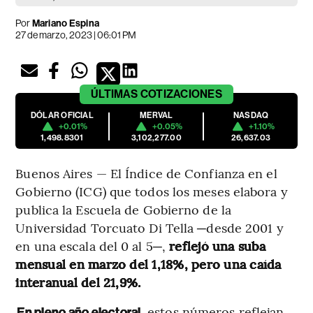
Por
Mariano Espina
27 de marzo, 2023 | 06:01 PM
ÚLTIMAS
COTIZACIONES
DÓLAR OFICIAL
MERVAL
NASDAQ
+0.01%
+0.05%
+1.10%
1,498.8301
3,102,277.00
26,637.03
Buenos Aires — El Índice de Confianza en el
Gobierno (ICG) que todos los meses elabora y
publica la Escuela de Gobierno de la
Universidad Torcuato Di Tella ─desde 2001 y
en una escala del 0 al 5─,
reflejó una suba
mensual en marzo del 1,18%, pero una caída
interanual del 21,9%.
estos números reflejan
En pleno año electoral,