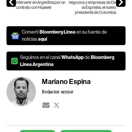
intervenir en Argentina por un
negocios y empresas de De
contrato con Huawei
la Espriella, el nuevo
presidente de Colombia
Convertí
Bloomberg Línea
en su fuente de
noticias
aquí
Seguínos en el canal
WhatsApp
de
Bloomberg
Línea Argentina
Mariano Espina
Redactor senior
Temas de este artículo