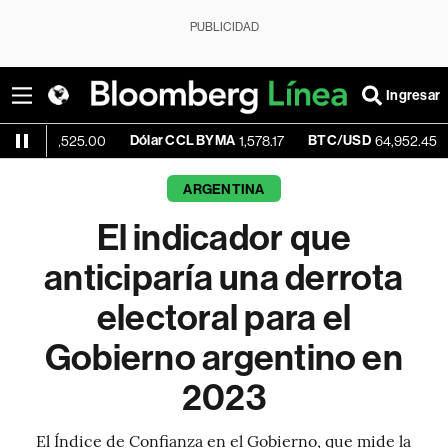
PUBLICIDAD
Ingresar
Dólar CCL BYMA
BTC/USD
+0.87%
525.00
1,578.17
64,952.45
ARGENTINA
El indicador que
anticiparía una derrota
electoral para el
Gobierno argentino en
2023
El Índice de Confianza en el Gobierno, que mide la