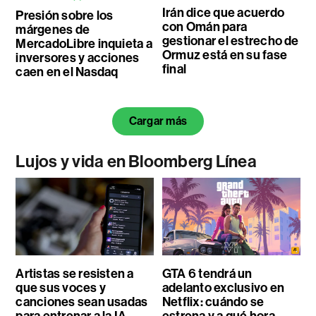
Irán dice que acuerdo
Presión sobre los
con Omán para
márgenes de
gestionar el estrecho de
MercadoLibre inquieta a
Ormuz está en su fase
inversores y acciones
final
caen en el Nasdaq
Cargar más
Lujos y vida en Bloomberg Línea
Artistas se resisten a
GTA 6 tendrá un
que sus voces y
adelanto exclusivo en
canciones sean usadas
Netflix: cuándo se
para entrenar a la IA
estrena y a qué hora