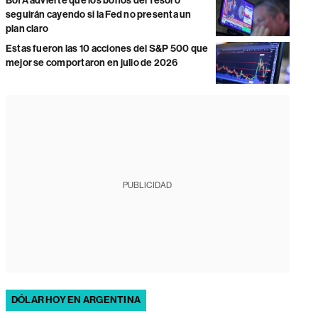
BofA advierte que los bonos del Tesoro
seguirán cayendo si la Fed no presenta un
plan claro
Estas fueron las 10 acciones del S&P 500 que
mejor se comportaron en julio de 2026
PUBLICIDAD
DÓLAR HOY EN ARGENTINA