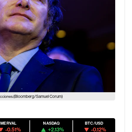
(Bloomberg/Samuel Corum)
ecciones.
MERVAL
NASDAQ
BTC/USD
-0.51%
+2.13%
-0.12%