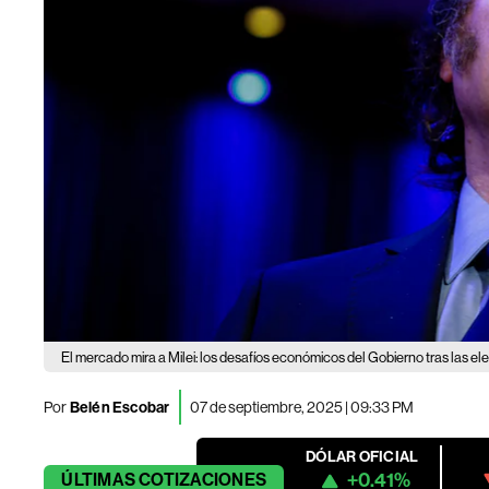
El mercado mira a Milei: los desafíos económicos del Gobierno tras las el
Por
Belén Escobar
07 de septiembre, 2025 | 09:33 PM
DÓLAR OFICIAL
+0.41%
ÚLTIMAS
COTIZACIONES