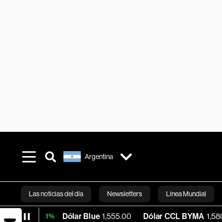
Argentina
Las noticias del día
Newsletters
Línea Mundial
Dólar Blue
1,555.00
Dólar CCL BYMA
1,580.59
+0.41%
Bloomberg 