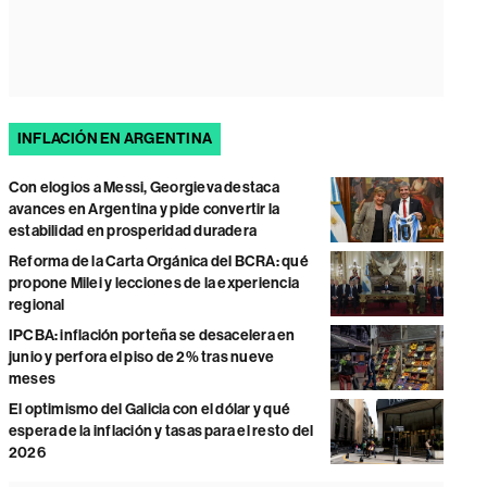
INFLACIÓN EN ARGENTINA
Con elogios a Messi, Georgieva destaca
avances en Argentina y pide convertir la
estabilidad en prosperidad duradera
Reforma de la Carta Orgánica del BCRA: qué
propone Milei y lecciones de la experiencia
regional
IPCBA: inflación porteña se desacelera en
junio y perfora el piso de 2% tras nueve
meses
El optimismo del Galicia con el dólar y qué
espera de la inflación y tasas para el resto del
2026