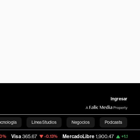
Ingresar
ecnología
Línea Studios
Negocios
Podcasts
isa
365.67
MercadoLibre
1,900.47
Banco 
-0.13%
+1.11%
English