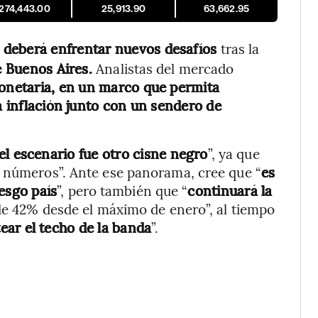
,274,443.00
25,913.90
63,662.95
deberá enfrentar nuevos desafíos
tras la
de Buenos Aires.
Analistas del mercado
 monetaria, en un marco que permita
la inflación junto con un sendero de
el escenario fue otro cisne negro
”, ya que
s números”. Ante ese panorama, cree que “
es
esgo país
”, pero también que “
continuará la
de 42% desde el máximo de enero”, al tiempo
stear el techo de la banda
”.