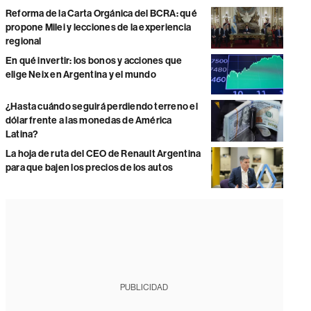
Reforma de la Carta Orgánica del BCRA: qué
propone Milei y lecciones de la experiencia
regional
En qué invertir: los bonos y acciones que
elige Neix en Argentina y el mundo
¿Hasta cuándo seguirá perdiendo terreno el
dólar frente a las monedas de América
Latina?
La hoja de ruta del CEO de Renault Argentina
para que bajen los precios de los autos
PUBLICIDAD