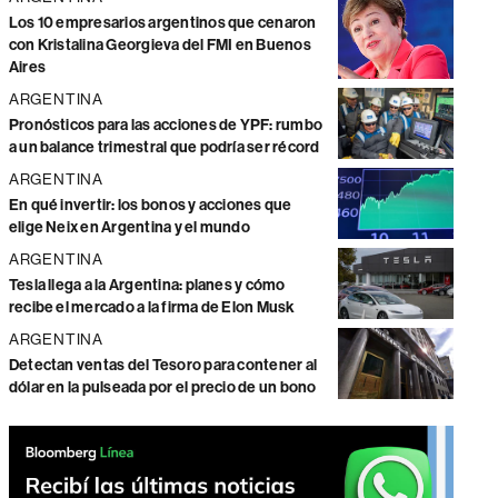
Los 10 empresarios argentinos que cenaron
con Kristalina Georgieva del FMI en Buenos
Aires
ARGENTINA
Pronósticos para las acciones de YPF: rumbo
a un balance trimestral que podría ser récord
ARGENTINA
En qué invertir: los bonos y acciones que
elige Neix en Argentina y el mundo
ARGENTINA
Tesla llega a la Argentina: planes y cómo
recibe el mercado a la firma de Elon Musk
ARGENTINA
Detectan ventas del Tesoro para contener al
dólar en la pulseada por el precio de un bono