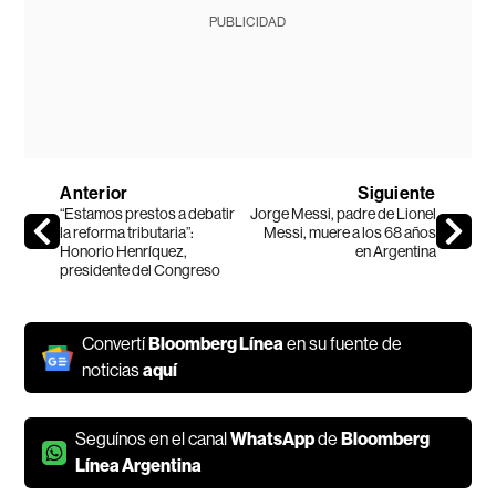
PUBLICIDAD
Anterior
Siguiente
“Estamos prestos a debatir
Jorge Messi, padre de Lionel
la reforma tributaria”:
Messi, muere a los 68 años
Honorio Henríquez,
en Argentina
presidente del Congreso
Convertí
Bloomberg Línea
en su fuente de
noticias
aquí
Seguínos en el canal
WhatsApp
de
Bloomberg
Línea Argentina