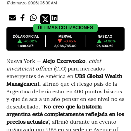
17 de marzo, 2026 | 05:39 AM
ÚLTIMAS
COTIZACIONES
DÓLAR OFICIAL
MERVAL
NASDAQ
+0.02%
-0.45%
+1.30%
1,498.9871
3,086,785.00
26,690.62
Nueva York —
Alejo Czerwonko
,
chief
investment officer
(CIO)
para mercados
emergentes de América en
UBS Global Wealth
Management
, afirmó que el riesgo país de la
Argentina debería estar en 400 puntos básicos
y que de acá a un año pensar en ese nivel no es
descabellado. “
No creo que la historia
argentina esté completamente reflejada en los
precios actuales
”, afirmó durante un evento
organizado por UBS en su sede de Avenue of