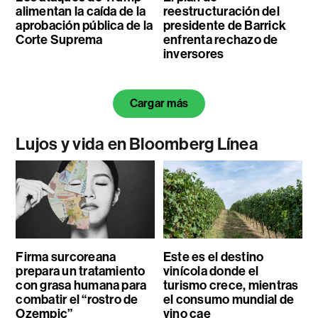
alimentan la caída de la
reestructuración del
aprobación pública de la
presidente de Barrick
Corte Suprema
enfrenta rechazo de
inversores
Cargar más
Lujos y vida en Bloomberg Línea
Firma surcoreana
Este es el destino
prepara un tratamiento
vinícola donde el
con grasa humana para
turismo crece, mientras
combatir el “rostro de
el consumo mundial de
Ozempic”
vino cae