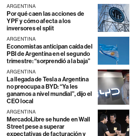
ARGENTINA
Por qué caen las acciones de
YPF y cómo afecta a los
inversores el split
ARGENTINA
Economistas anticipan caída del
PBI de Argentina en el segundo
trimestre: “sorprendió a la baja”
ARGENTINA
La llegada de Tesla a Argentina
no preocupa a BYD: “Ya les
ganamos a nivel mundial”, dijo el
CEO local
ARGENTINA
MercadoLibre se hunde en Wall
Street pese a superar
expectativas de facturación y