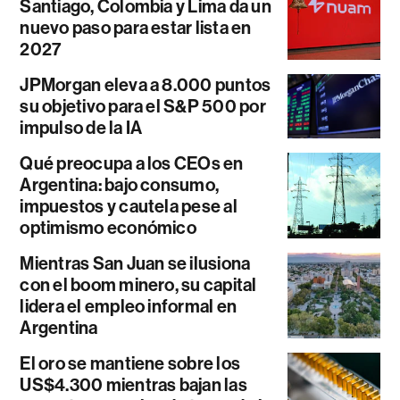
Santiago, Colombia y Lima da un
nuevo paso para estar lista en
2027
JPMorgan eleva a 8.000 puntos
su objetivo para el S&P 500 por
impulso de la IA
Qué preocupa a los CEOs en
Argentina: bajo consumo,
impuestos y cautela pese al
optimismo económico
Mientras San Juan se ilusiona
con el boom minero, su capital
lidera el empleo informal en
Argentina
El oro se mantiene sobre los
US$4.300 mientras bajan las