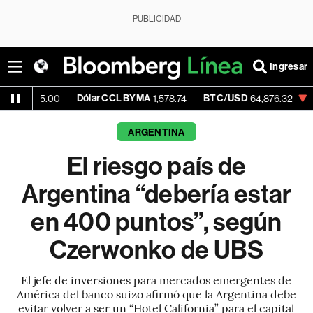
PUBLICIDAD
Ingresar
Dólar CCL BYMA
BTC/USD
-0.35%
ET
00
1,578.74
64,876.32
ARGENTINA
El riesgo país de
Argentina “debería estar
en 400 puntos”, según
Czerwonko de UBS
El jefe de inversiones para mercados emergentes de
América del banco suizo afirmó que la Argentina debe
evitar volver a ser un “Hotel California” para el capital