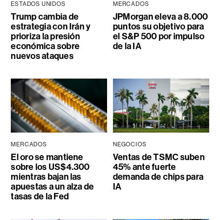
ESTADOS UNIDOS
MERCADOS
Trump cambia de
JPMorgan eleva a 8.000
estrategia con Irán y
puntos su objetivo para
prioriza la presión
el S&P 500 por impulso
económica sobre
de la IA
nuevos ataques
MERCADOS
NEGOCIOS
El oro se mantiene
Ventas de TSMC suben
sobre los US$4.300
45% ante fuerte
mientras bajan las
demanda de chips para
apuestas a un alza de
IA
tasas de la Fed