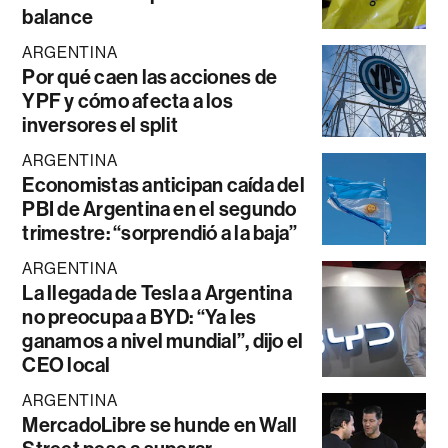
balance
ARGENTINA
Por qué caen las acciones de
YPF y cómo afecta a los
inversores el split
ARGENTINA
Economistas anticipan caída del
PBI de Argentina en el segundo
trimestre: “sorprendió a la baja”
ARGENTINA
La llegada de Tesla a Argentina
no preocupa a BYD: “Ya les
ganamos a nivel mundial”, dijo el
CEO local
ARGENTINA
MercadoLibre se hunde en Wall