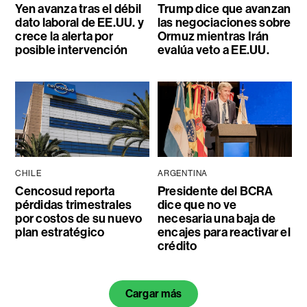
Yen avanza tras el débil
Trump dice que avanzan
dato laboral de EE.UU. y
las negociaciones sobre
crece la alerta por
Ormuz mientras Irán
posible intervención
evalúa veto a EE.UU.
CHILE
ARGENTINA
Cencosud reporta
Presidente del BCRA
pérdidas trimestrales
dice que no ve
por costos de su nuevo
necesaria una baja de
plan estratégico
encajes para reactivar el
crédito
Cargar más