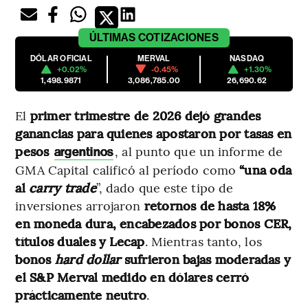
ÚLTIMAS
COTIZACIONES
DÓLAR OFICIAL
MERVAL
NASDAQ
+0.02%
-0.45%
+1.30%
1,498.9871
3,086,785.00
26,690.62
El
primer trimestre de 2026 dejó grandes
ganancias para quienes apostaron por tasas en
pesos
, al punto que un informe de
argentinos
GMA Capital calificó al período como
“una oda
al
carry trade
”, dado que este tipo de
inversiones arrojaron
retornos de hasta 18%
en moneda dura, encabezados por bonos CER,
títulos duales y Lecap
. Mientras tanto, los
bonos
hard dollar
sufrieron bajas moderadas y
el S&P Merval medido en dólares cerró
prácticamente neutro
.