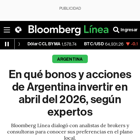
PUBLICIDAD
Ingresar
Dólar CCL BYMA
BTC/USD
-0.16%
ETH/US
1,578.74
64,931.26
ARGENTINA
En qué bonos y acciones
de Argentina invertir en
abril del 2026, según
expertos
Bloomberg Línea dialogó con analistas de brokers y
consultoras para conocer sus preferencias en el plano
local.