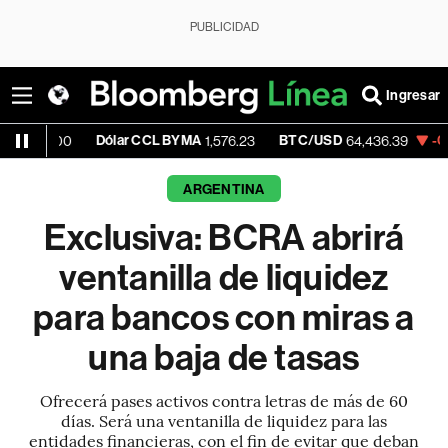
PUBLICIDAD
Ingresar
Dólar CCL BYMA
BTC/USD
-0.54%
ET
0
1,576.23
64,436.39
ARGENTINA
Exclusiva: BCRA abrirá
ventanilla de liquidez
para bancos con miras a
una baja de tasas
Ofrecerá pases activos contra letras de más de 60
días. Será una ventanilla de liquidez para las
entidades financieras, con el fin de evitar que deban