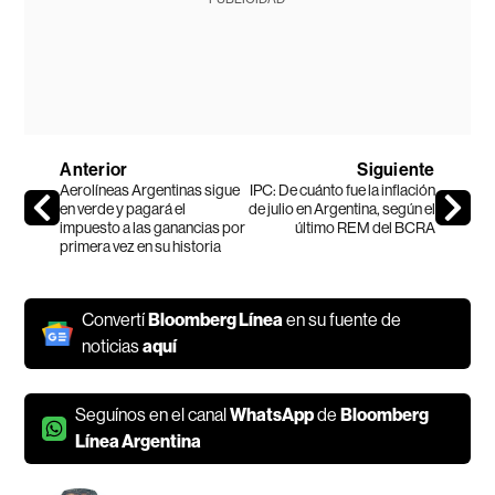
Anterior
Siguiente
Aerolíneas Argentinas sigue
IPC: De cuánto fue la inflación
en verde y pagará el
de julio en Argentina, según el
impuesto a las ganancias por
último REM del BCRA
primera vez en su historia
Convertí
Bloomberg Línea
en su fuente de
noticias
aquí
Seguínos en el canal
WhatsApp
de
Bloomberg
Línea Argentina