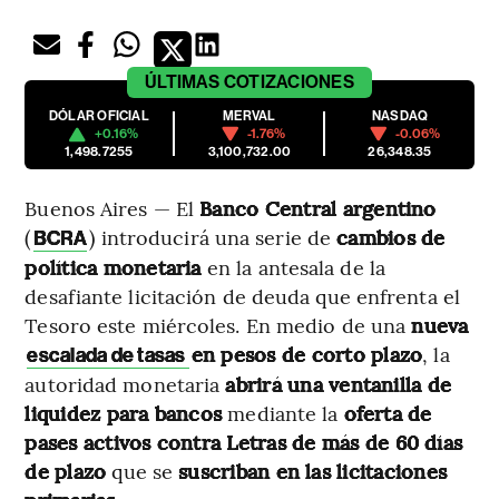
ÚLTIMAS
COTIZACIONES
DÓLAR OFICIAL
MERVAL
NASDAQ
+0.16%
-1.76%
-0.06%
1,498.7255
3,100,732.00
26,348.35
Buenos Aires — El
Banco Central argentino
(
) introducirá una serie de
cambios de
BCRA
política monetaria
en la antesala de la
desafiante licitación de deuda que enfrenta el
Tesoro este miércoles. En medio de una
nueva
en pesos de corto plazo
, la
escalada de tasas
autoridad monetaria
abrirá una ventanilla de
liquidez para bancos
mediante la
oferta de
pases activos contra Letras de más de 60 días
de plazo
que se
suscriban en las licitaciones