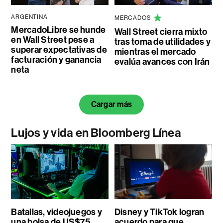
ARGENTINA
MERCADOS
MercadoLibre se hunde
Wall Street cierra mixto
en Wall Street pese a
tras toma de utilidades y
superar expectativas de
mientras el mercado
facturación y ganancia
evalúa avances con Irán
neta
Cargar más
Lujos y vida en Bloomberg Línea
Batallas, videojuegos y
Disney y TikTok logran
una bolsa de US$75
acuerdo para que