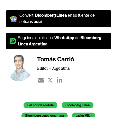
Convertí
Bloomberg Línea
en su fuente de
noticias
aquí
Seguínos en el canal
WhatsApp
de
Bloomberg
Línea Argentina
Tomás Carrió
Editor - Argentina
Temas de este artículo
Las noticias del día
Bloomberg Línea
Bloomberg Línea Argentina
Javier Milei