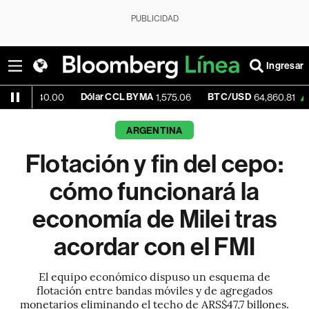
PUBLICIDAD
Ingresar
Dólar CCL BYMA
BTC/USD
+0.12%
.00
1,575.06
64,860.81
ARGENTINA
Flotación y fin del cepo:
cómo funcionará la
economía de Milei tras
acordar con el FMI
El equipo económico dispuso un esquema de
flotación entre bandas móviles y de agregados
monetarios eliminando el techo de ARS$47,7 billones.