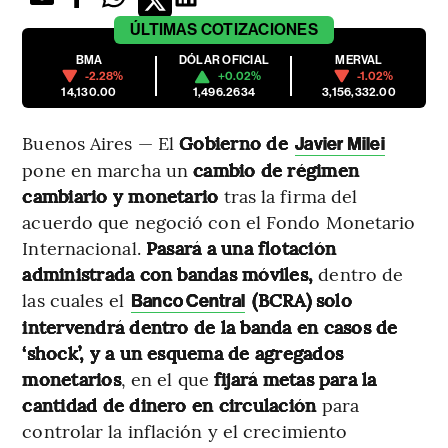
ÚLTIMAS
COTIZACIONES
BMA
DÓLAR OFICIAL
MERVAL
-2.28%
+0.02%
-1.02%
14,130.00
1,496.2634
3,156,332.00
Buenos Aires — El
Gobierno de
Javier Milei
pone en marcha un
cambio de
régimen
cambiario y monetario
tras la firma del
acuerdo que negoció con el Fondo Monetario
Internacional.
Pasará a una flotación
administrada con bandas móviles,
dentro de
las cuales
el
(BCRA) solo
Banco Central
intervendrá dentro de la banda en casos de
‘shock’, y a un esquema de agregados
monetarios
, en el que
fijará
metas para la
cantidad de dinero en circulación
para
controlar la inflación y el crecimiento