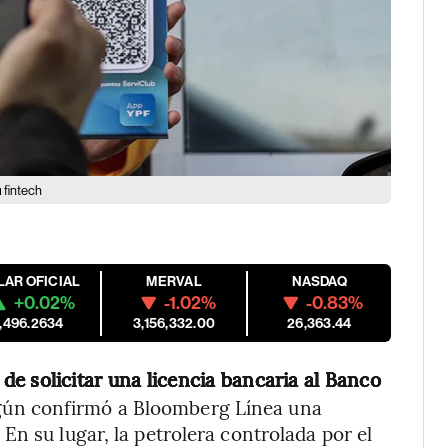
u fintech
LAR OFICIAL
MERVAL
NASDAQ
+0.02%
-1.02%
-0.83%
1,496.2634
3,156,332.00
26,363.44
de solicitar una licencia bancaria al Banco
gún confirmó a Bloomberg Línea una
n su lugar, la petrolera controlada por el