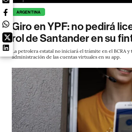
ARGENTINA
Giro en YPF: no pedirá lic
rol de Santander en su fi
La petrolera estatal no iniciará el trámite en el BCRA 
administración de las cuentas virtuales en su app.