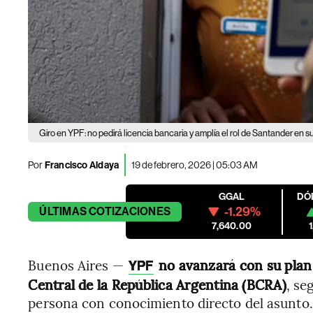
Giro en YPF: no pedirá licencia bancaria y amplía el rol de Santander en s
Por
Francisco Aldaya
19 de febrero, 2026 | 05:03 AM
GGAL
DÓ
-1.29%
ÚLTIMAS
COTIZACIONES
7,640.00
Buenos Aires —
no avanzará con su plan 
YPF
Central de la República Argentina (BCRA)
, se
persona con conocimiento directo del asunto. E