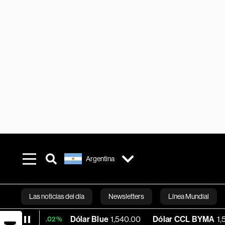
Argentina
Las noticias del día
Newsletters
Línea Mundial
Dólar Blue
1,540.00
Dólar CCL BYMA
1,575.06
+0.02%
Bloomberg 