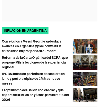
INFLACIÓN EN ARGENTINA
Con elogios a Messi, Georgieva destaca
avances en Argentina y pide convertir la
estabilidad en prosperidad duradera
Reforma de la Carta Orgánica del BCRA: qué
propone Milei y lecciones de la experiencia
regional
IPCBA: inflación porteña se desacelera en
junio y perfora el piso de 2% tras nueve
meses
El optimismo del Galicia con el dólar y qué
espera de la inflación y tasas para el resto del
2026