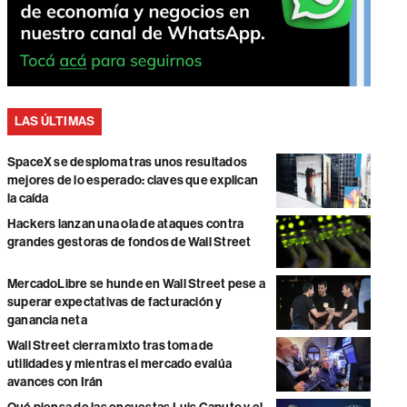
LAS ÚLTIMAS
SpaceX se desploma tras unos resultados
mejores de lo esperado: claves que explican
la caída
Hackers lanzan una ola de ataques contra
grandes gestoras de fondos de Wall Street
MercadoLibre se hunde en Wall Street pese a
superar expectativas de facturación y
ganancia neta
Wall Street cierra mixto tras toma de
utilidades y mientras el mercado evalúa
avances con Irán