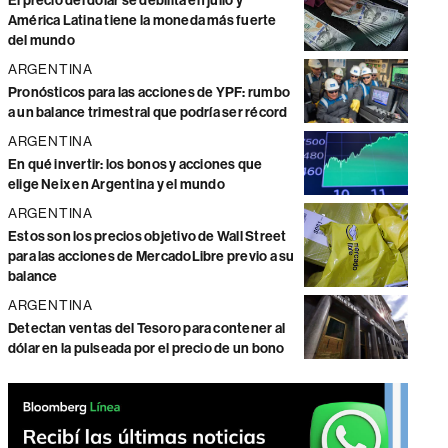
El precio del dólar se debilita en julio y
América Latina tiene la moneda más fuerte
del mundo
ARGENTINA
Pronósticos para las acciones de YPF: rumbo
a un balance trimestral que podría ser récord
ARGENTINA
En qué invertir: los bonos y acciones que
elige Neix en Argentina y el mundo
ARGENTINA
Estos son los precios objetivo de Wall Street
para las acciones de MercadoLibre previo a su
balance
ARGENTINA
Detectan ventas del Tesoro para contener al
dólar en la pulseada por el precio de un bono