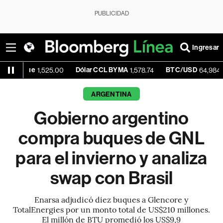
PUBLICIDAD
Ingresar
e
Dólar CCL BYMA
BTC/USD
+0.
1,525.00
1,578.74
64,984.03
ARGENTINA
Gobierno argentino
compra buques de GNL
para el invierno y analiza
swap con Brasil
Enarsa adjudicó diez buques a Glencore y
TotalEnergies por un monto total de US$210 millones.
El millón de BTU promedió los US$9,9