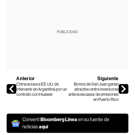
PUBLICIDAD
Anterior
Siguiente
China acusa a EE.UU. de
Bonos de San Juan ganan
intervenir en Argentina por un
atractivo entre inversores
contrato con Huawei
ante la escasez de emisiones
en Puerto Rico
Convertí
Bloomberg Línea
en su fuente de
noticias
aquí