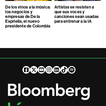
De los vinos a la música:
Artistas se resisten a
los negocios y
que sus voces y
empresas de De la
canciones sean usadas
Espriella, el nuevo
para entrenar a la IA
presidente de Colombia