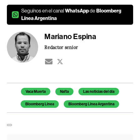
Seguínos en el canal
WhatsApp
de
Bloomberg
Línea Argentina
Mariano Espina
Redactor senior
Temas de este artículo
Vaca Muerta
Nafta
Las noticias del día
Bloomberg Línea
Bloomberg Línea Argentina