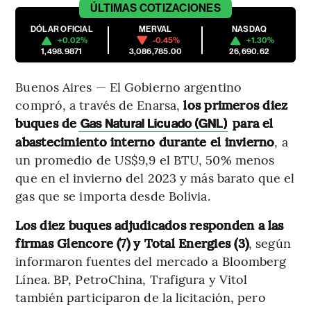
ÚLTIMAS
COTIZACIONES
DÓLAR OFICIAL
MERVAL
NASDAQ
+0.02%
-0.45%
+1.30%
1,498.9871
3,086,785.00
26,690.62
Buenos Aires — El Gobierno argentino
compró, a través de Enarsa,
los primeros diez
buques de
para el
Gas Natural Licuado (GNL)
abastecimiento interno durante el invierno
, a
un promedio de US$9,9 el BTU, 50% menos
que en el invierno del 2023 y más barato que el
gas que se importa desde Bolivia.
Los diez buques adjudicados responden a las
firmas Glencore (7) y Total Energies (3)
, según
informaron fuentes del mercado a Bloomberg
Línea. BP, PetroChina, Trafigura y Vitol
también participaron de la licitación, pero