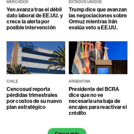
MERCADOS
ESTADOS UNIDOS
Yen avanza tras el débil
Trump dice que avanzan
dato laboral de EE.UU. y
las negociaciones sobre
crece la alerta por
Ormuz mientras Irán
posible intervención
evalúa veto a EE.UU.
CHILE
ARGENTINA
Cencosud reporta
Presidente del BCRA
pérdidas trimestrales
dice que no ve
por costos de su nuevo
necesaria una baja de
plan estratégico
encajes para reactivar el
crédito
Cargar más