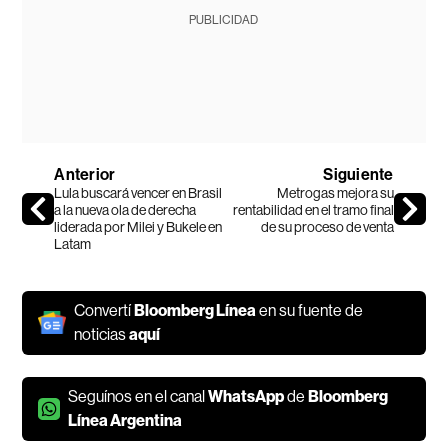
PUBLICIDAD
Anterior
Siguiente
Lula buscará vencer en Brasil
Metrogas mejora su
a la nueva ola de derecha
rentabilidad en el tramo final
liderada por Milei y Bukele en
de su proceso de venta
Latam
Convertí
Bloomberg Línea
en su fuente de
noticias
aquí
Seguínos en el canal
WhatsApp
de
Bloomberg
Línea Argentina