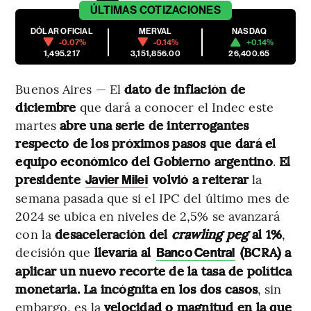
ÚLTIMAS
COTIZACIONES
DÓLAR OFICIAL
MERVAL
NASDAQ
-0.07%
-0.14%
+0.14%
1,495.217
3,151,856.00
26,400.65
Buenos Aires — El
dato de inflación de
diciembre
que dará a conocer el Indec este
martes
abre una serie de interrogantes
respecto de los próximos pasos que dará el
equipo económico del Gobierno argentino
.
El
presidente
volvió a reiterar
la
Javier Milei
semana pasada que si el IPC del último mes de
2024 se ubica en niveles de 2,5% se avanzará
con la
desaceleración del
crawling peg
al 1%
,
decisión que
llevaría al
(BCRA) a
Banco Central
aplicar un nuevo recorte de la tasa de política
monetaria. La incógnita en los dos casos
, sin
embargo, es la
velocidad o magnitud en la que