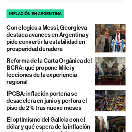
INFLACIÓN EN ARGENTINA
Con elogios a Messi, Georgieva
destaca avances en Argentina y
pide convertir la estabilidad en
prosperidad duradera
Reforma de la Carta Orgánica del
BCRA: qué propone Milei y
lecciones de la experiencia
regional
IPCBA: inflación porteña se
desacelera en junio y perfora el
piso de 2% tras nueve meses
El optimismo del Galicia con el
dólar y qué espera de la inflación