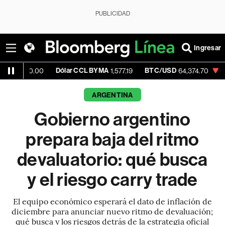
PUBLICIDAD
Ingresar
Dólar CCL BYMA
BTC/USD
-0.64%
ET
.00
1,577.19
64,374.70
ARGENTINA
Gobierno argentino
prepara baja del ritmo
devaluatorio: qué busca
y el riesgo carry trade
El equipo económico esperará el dato de inflación de
diciembre para anunciar nuevo ritmo de devaluación;
qué busca y los riesgos detrás de la estrategia oficial