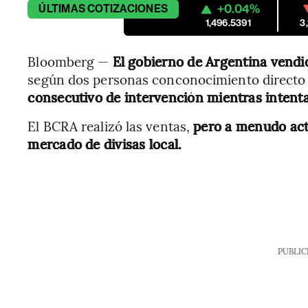
+0.04%
ÚLTIMAS
COTIZACIONES
1,496.5391
3
Bloomberg —
El gobierno de Argentina vendió
según dos personas conconocimiento directo 
consecutivo de intervención mientras intenta
El BCRA realizó las ventas,
pero a menudo actú
mercado de divisas local.
PUBLIC