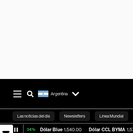
Argentina
Las noticias del día
Newsletters
Línea Mundial
Dólar Blue
1,540.00
Dólar CCL BYMA
1,577.49
B
+0.04%
Bloomberg 