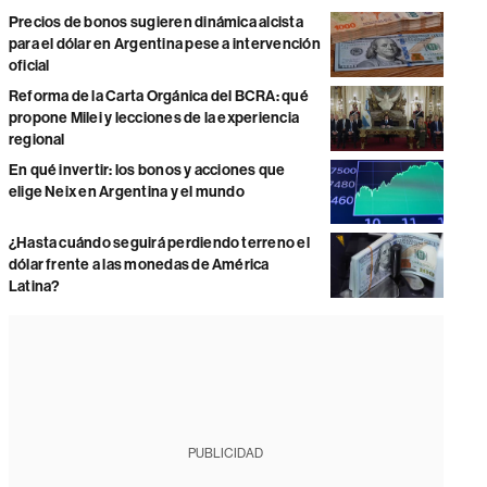
Precios de bonos sugieren dinámica alcista
para el dólar en Argentina pese a intervención
oficial
Reforma de la Carta Orgánica del BCRA: qué
propone Milei y lecciones de la experiencia
regional
En qué invertir: los bonos y acciones que
elige Neix en Argentina y el mundo
¿Hasta cuándo seguirá perdiendo terreno el
dólar frente a las monedas de América
Latina?
PUBLICIDAD