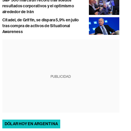
S&P 500 marca un récord tras sólidos
resultados corporativos y el optimismo
alrededor de Irán
Citadel, de Griffin, se dispara 5,9% en julio
tras compra de activos de Situational
Awareness
PUBLICIDAD
DÓLAR HOY EN ARGENTINA