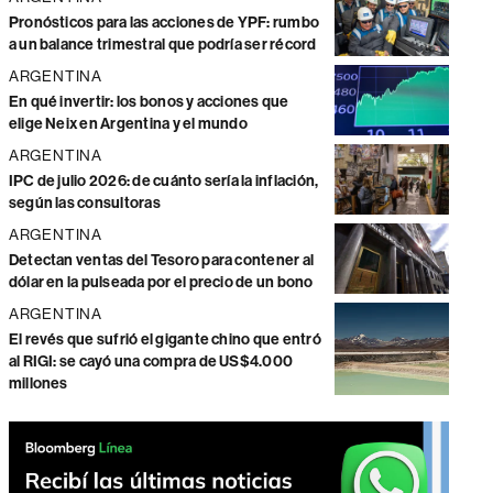
Pronósticos para las acciones de YPF: rumbo
a un balance trimestral que podría ser récord
ARGENTINA
En qué invertir: los bonos y acciones que
elige Neix en Argentina y el mundo
ARGENTINA
IPC de julio 2026: de cuánto sería la inflación,
según las consultoras
ARGENTINA
Detectan ventas del Tesoro para contener al
dólar en la pulseada por el precio de un bono
ARGENTINA
El revés que sufrió el gigante chino que entró
al RIGI: se cayó una compra de US$4.000
millones