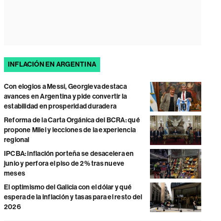
INFLACIÓN EN ARGENTINA
Con elogios a Messi, Georgieva destaca
avances en Argentina y pide convertir la
estabilidad en prosperidad duradera
Reforma de la Carta Orgánica del BCRA: qué
propone Milei y lecciones de la experiencia
regional
IPCBA: inflación porteña se desacelera en
junio y perfora el piso de 2% tras nueve
meses
El optimismo del Galicia con el dólar y qué
espera de la inflación y tasas para el resto del
2026