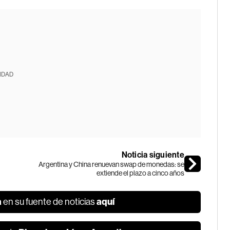
IDAD
Noticia siguiente
Argentina y China renuevan swap de monedas: se
extiende el plazo a cinco años
a
aquí
en su fuente de noticias