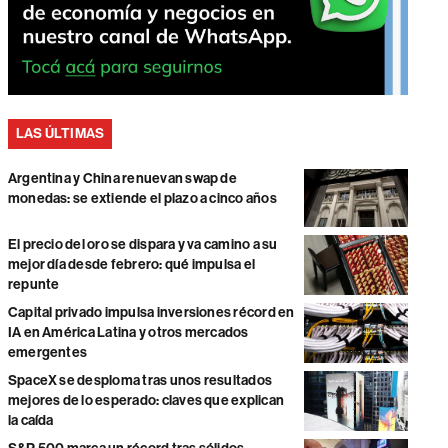
LAS ÚLTIMAS
Argentina y China renuevan swap de
monedas: se extiende el plazo a cinco años
El precio del oro se dispara y va camino a su
mejor día desde febrero: qué impulsa el
repunte
Capital privado impulsa inversiones récord en
IA en América Latina y otros mercados
emergentes
SpaceX se desploma tras unos resultados
mejores de lo esperado: claves que explican
la caída