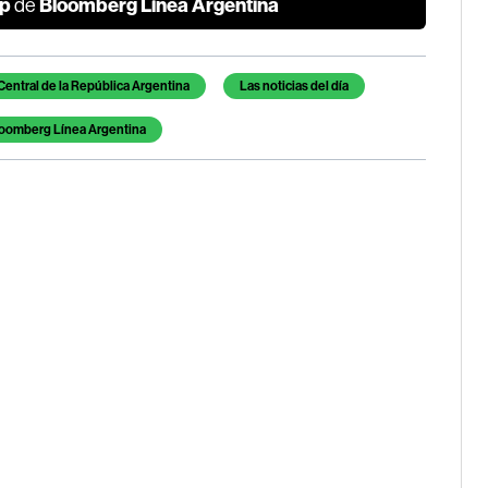
p
Bloomberg Línea Argentina
de
entral de la República Argentina
Las noticias del día
oomberg Línea Argentina