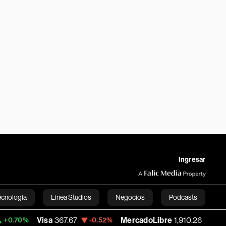
Ingresar
ecnología
Línea Studios
Negocios
Podcasts
Visa
367.67
MercadoLibre
1,910.26
Ban
-0.52%
+1.07%
English