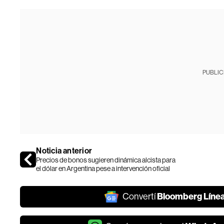
PUBLIC
Noticia anterior
Precios de bonos sugieren dinámica alcista para
el dólar en Argentina pese a intervención oficial
Bloomberg Líne
Convertí