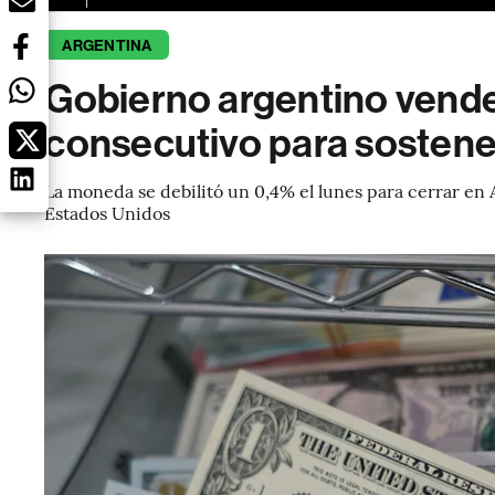
ARGENTINA
Gobierno argentino vende 
consecutivo para sostene
La moneda se debilitó un 0,4% el lunes para cerrar en 
Estados Unidos