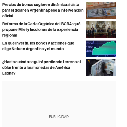
Precios de bonos sugieren dinámica alcista
para el dólar en Argentina pese a intervención
oficial
Reforma de la Carta Orgánica del BCRA: qué
propone Milei y lecciones de la experiencia
regional
En qué invertir: los bonos y acciones que
elige Neix en Argentina y el mundo
¿Hasta cuándo seguirá perdiendo terreno el
dólar frente a las monedas de América
Latina?
PUBLICIDAD