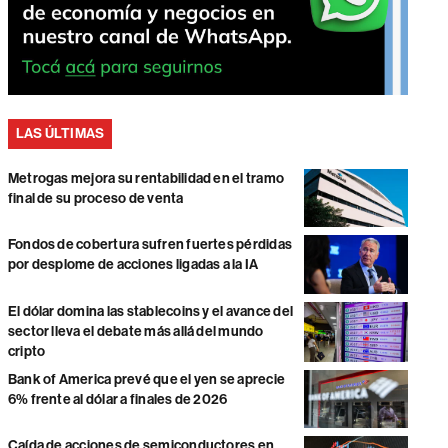
LAS ÚLTIMAS
Metrogas mejora su rentabilidad en el tramo
final de su proceso de venta
Fondos de cobertura sufren fuertes pérdidas
por desplome de acciones ligadas a la IA
El dólar domina las stablecoins y el avance del
sector lleva el debate más allá del mundo
cripto
Bank of America prevé que el yen se aprecie
6% frente al dólar a finales de 2026
Caída de acciones de semiconductores en