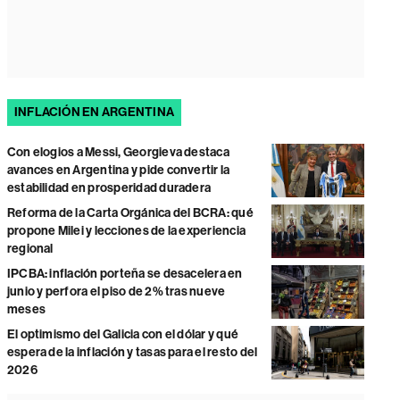
INFLACIÓN EN ARGENTINA
Con elogios a Messi, Georgieva destaca
avances en Argentina y pide convertir la
estabilidad en prosperidad duradera
Reforma de la Carta Orgánica del BCRA: qué
propone Milei y lecciones de la experiencia
regional
IPCBA: inflación porteña se desacelera en
junio y perfora el piso de 2% tras nueve
meses
El optimismo del Galicia con el dólar y qué
espera de la inflación y tasas para el resto del
2026