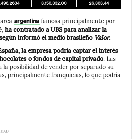
1,496.2634
3,156,332.00
26,363.44
 marca
famosa principalmente por
argentina
é,
ha contratado a UBS para analizar la
 según informó el medio brasileño
Valor
.
spaña, la empresa podría captar el interés
hocolates o fondos de capital privado
. Las
a la posibilidad de vender por separado su
s, principalmente franquicias, lo que podría
IDAD