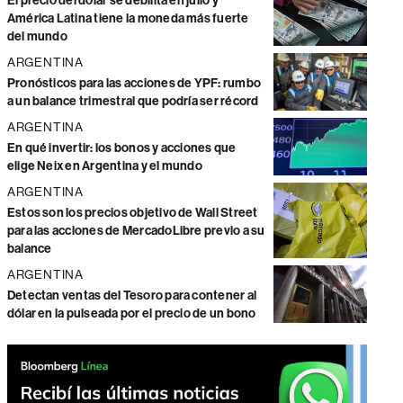
El precio del dólar se debilita en julio y
América Latina tiene la moneda más fuerte
del mundo
ARGENTINA
Pronósticos para las acciones de YPF: rumbo
a un balance trimestral que podría ser récord
ARGENTINA
En qué invertir: los bonos y acciones que
elige Neix en Argentina y el mundo
ARGENTINA
Estos son los precios objetivo de Wall Street
para las acciones de MercadoLibre previo a su
balance
ARGENTINA
Detectan ventas del Tesoro para contener al
dólar en la pulseada por el precio de un bono