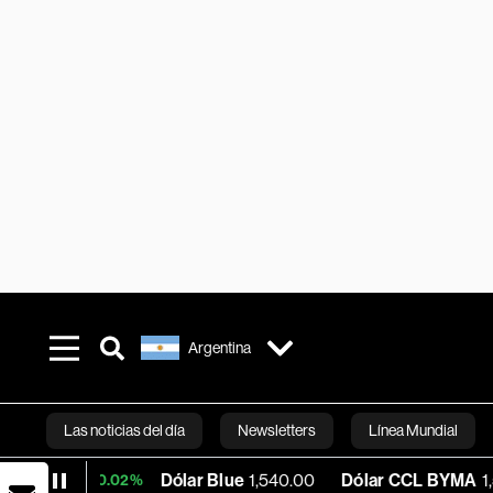
Argentina
Las noticias del día
Newsletters
Línea Mundial
Dólar Blue
1,540.00
Dólar CCL BYMA
1,575.06
+0.02%
Bloomberg 