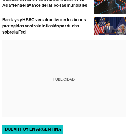
Asia frena el avance de las bolsas mundiales
Barclays y HSBC ven atractivo en los bonos
protegidos contra la inflación por dudas
sobre la Fed
PUBLICIDAD
DÓLAR HOY EN ARGENTINA