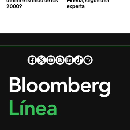
definir el sonido de los
Pineda, según una
2000?
experta