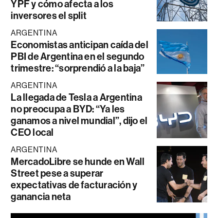
YPF y cómo afecta a los
inversores el split
ARGENTINA
Economistas anticipan caída del
PBI de Argentina en el segundo
trimestre: “sorprendió a la baja”
ARGENTINA
La llegada de Tesla a Argentina
no preocupa a BYD: “Ya les
ganamos a nivel mundial”, dijo el
CEO local
ARGENTINA
MercadoLibre se hunde en Wall
Street pese a superar
expectativas de facturación y
ganancia neta