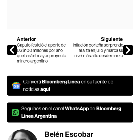
Anterior
Siguiente
Caputo festejó el aporte de
Inflación porteña sorprende
US$100 millones por año
al alza en julio y marca su
que hará el mayor proyecto
nivel más alto desde marzo
minero argentino
Convertí
Bloomberg Línea
en su fuente de
noticias
aquí
Seguínos en el canal
WhatsApp
de
Bloomberg
Línea Argentina
Belén Escobar