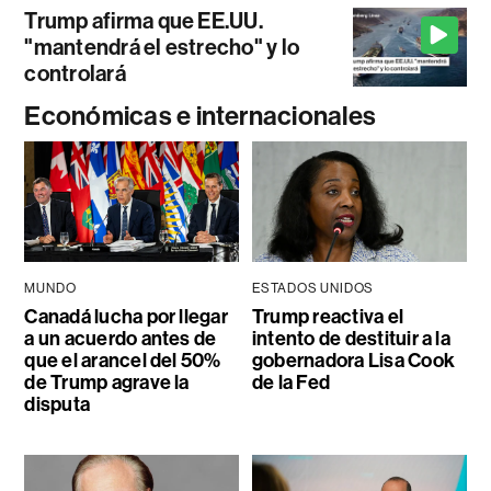
Trump afirma que EE.UU.
"mantendrá el estrecho" y lo
controlará
Económicas e internacionales
MUNDO
ESTADOS UNIDOS
Canadá lucha por llegar
Trump reactiva el
a un acuerdo antes de
intento de destituir a la
que el arancel del 50%
gobernadora Lisa Cook
de Trump agrave la
de la Fed
disputa