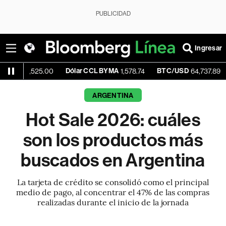
PUBLICIDAD
Ingresar
Dólar CCL BYMA
BTC/USD
-0.46%
525.00
1,578.74
64,737.89
ARGENTINA
Hot Sale 2026: cuáles
son los productos más
buscados en Argentina
La tarjeta de crédito se consolidó como el principal
medio de pago, al concentrar el 47% de las compras
realizadas durante el inicio de la jornada