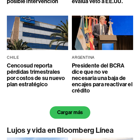
posible intervención
evalúa veto a EE.UU.
CHILE
ARGENTINA
Cencosud reporta
Presidente del BCRA
pérdidas trimestrales
dice que no ve
por costos de su nuevo
necesaria una baja de
plan estratégico
encajes para reactivar el
crédito
Cargar más
Lujos y vida en Bloomberg Línea