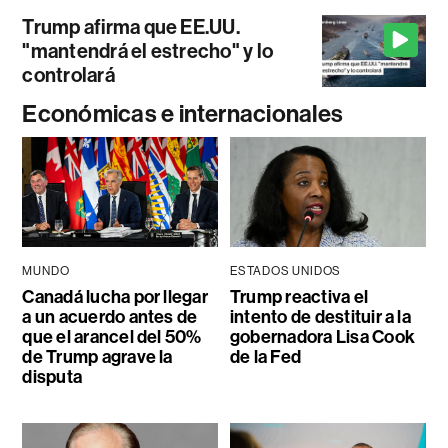
Trump afirma que EE.UU.
"mantendrá el estrecho" y lo
controlará
Económicas e internacionales
MUNDO
ESTADOS UNIDOS
Canadá lucha por llegar
Trump reactiva el
a un acuerdo antes de
intento de destituir a la
que el arancel del 50%
gobernadora Lisa Cook
de Trump agrave la
de la Fed
disputa