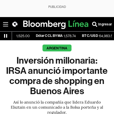
PUBLICIDAD
Ingresar
Dólar CCL BYMA
BTC/USD
+0.0
1,525.00
1,578.74
64,983.56
ARGENTINA
Inversión millonaria:
IRSA anunció importante
compra de shopping en
Buenos Aires
Así lo anunció la compañía que lidera Eduardo
Elsztain en un comunicado a la Bolsa porteña y al
regulador.