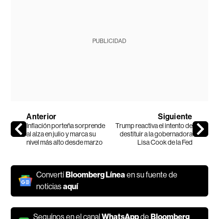
PUBLICIDAD
Anterior
Siguiente
Inflación porteña sorprende
Trump reactiva el intento de
al alza en julio y marca su
destituir a la gobernadora
nivel más alto desde marzo
Lisa Cook de la Fed
Convertí
Bloomberg Línea
en su fuente de
noticias
aquí
Seguínos en el canal
WhatsApp
de
Bloomberg