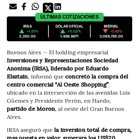
ÚLTIMAS
COTIZACIONES
IRSA
DÓLAR OFICIAL
MERVAL
+1.51%
+0.02%
-0.45%
2,350.00
1,498.9871
3,086,785.00
Buenos Aires — El holding empresarial
Inversiones y Representaciones Sociedad
Anónima (IRSA), liderado por Eduardo
Elsztain
,
informó que
concretó la compra del
centro comercial “Al Oeste Shopping”
,
ubicado en la intersección de las avenidas Luis
Güemes y Presidente Perón, en Haedo,
partido de Morón
, al oeste del Gran Buenos
Aires.
IRSA aseguró que
la inversión total de compra,
más puesta en valor, superará los US$20