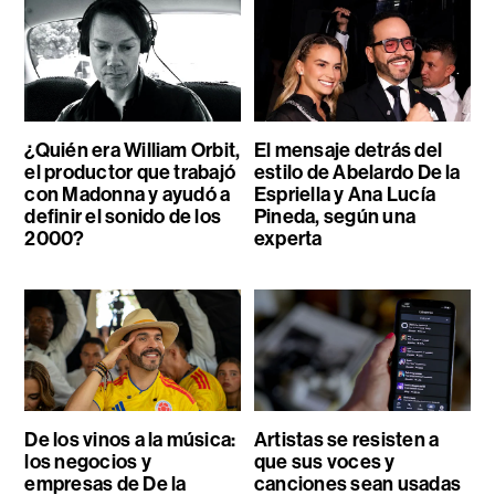
¿Quién era William Orbit,
El mensaje detrás del
el productor que trabajó
estilo de Abelardo De la
con Madonna y ayudó a
Espriella y Ana Lucía
definir el sonido de los
Pineda, según una
2000?
experta
De los vinos a la música:
Artistas se resisten a
los negocios y
que sus voces y
empresas de De la
canciones sean usadas