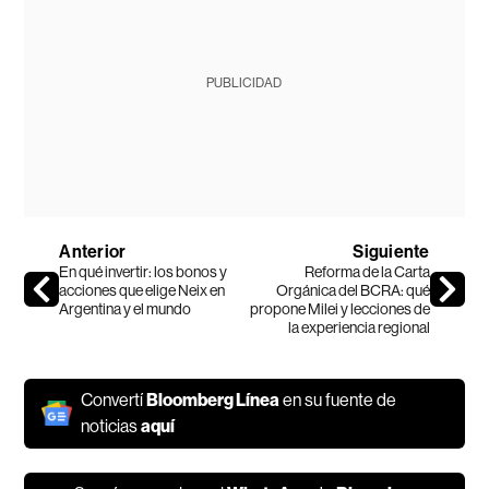
PUBLICIDAD
Anterior
Siguiente
En qué invertir: los bonos y
Reforma de la Carta
acciones que elige Neix en
Orgánica del BCRA: qué
Argentina y el mundo
propone Milei y lecciones de
la experiencia regional
Convertí
Bloomberg Línea
en su fuente de
noticias
aquí