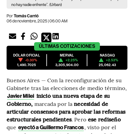
no hay nadie enfrente”.
(Urban)
Por
Tomás Carrió
06 de noviembre, 2025 | 06:00 AM
ÚLTIMAS
COTIZACIONES
DÓLAR OFICIAL
MERVAL
NASDAQ
-0.30%
+2.25%
+2.53%
1,490.7025
3,305,904.00
25,062.43
Buenos Aires — Con la reconfiguración de su
Gabinete tras las elecciones de medio término,
inició una nueva etapa de su
Javier Milei
Gobierno,
marcada por la
necesidad de
articular consensos para aprobar las reformas
estructurales pendientes
. Pero
ese rediseño
que
, visto por el
eyectó a Guillermo Francos