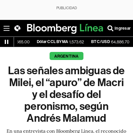
PUBLICIDAD
Ingresar
Dólar CCL BYMA
BTC/USD
+2.2
1,565.00
1,573.62
64,886.70
ARGENTINA
Las señales ambiguas de
Milei, el “apuro” de Macri
y el desafío del
peronismo, según
Andrés Malamud
En una entrevista con Bloomberg Línea, el reconocido