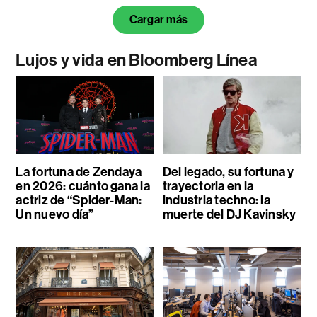
Cargar más
Lujos y vida en Bloomberg Línea
La fortuna de Zendaya
Del legado, su fortuna y
en 2026: cuánto gana la
trayectoria en la
actriz de “Spider-Man:
industria techno: la
Un nuevo día”
muerte del DJ Kavinsky