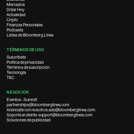
Mercados
Dólar Hoy
Actualidad
Cripto
Finanzas Personales
Podcasts
Listas de Bloomberg Línea
TÉRMINOS DE USO
Suscríbete
Política de privacidad
Términos de suscripción
Tecnología
T&C
NEGOCIOS
Eventos - Summit
partnerships@bloomberglinea.com
Anúnciate con nosotros ads@bloomberglinea.com
Soporte al cliente: support@bloomberglinea.com
Soluciones de publicidad